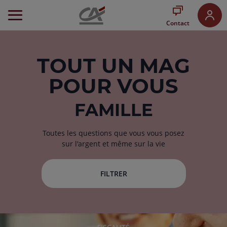
Aller
au
Contact
Menu
Aller au
Contenu
Aller
TOUT
UN MAG
au
POUR VOUS
Pied
de
page
FAMILLE
Toutes les questions que vous vous posez
sur l'argent et même sur la vie
FILTRER
RUBRIQUE