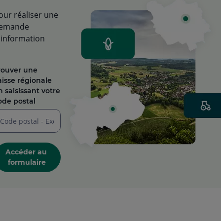
our réaliser une
emande
'information
rouver une
aisse régionale
n saisissant votre
ode postal
isir
n
Accéder au 
ode
formulaire
stal
iffres