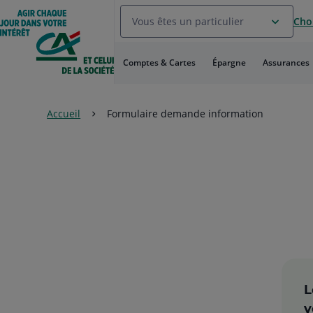
Aller
Vous êtes un particulier
Choi
au
Menu
Aller au
Comptes & Cartes
Épargne
Assurances
Contenu
Aller
au
Pied
Accueil
Formulaire demande information
de
page
L
v