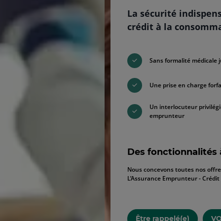
La sécurité indispen
crédit à la consomma
Sans formalité médicale 
Une prise en charge forfa
Un interlocuteur privilégi
emprunteur
Des fonctionnalités
Nous concevons toutes nos offres 
L’Assurance Emprunteur - Crédit C
Être rappelé(e)
VO