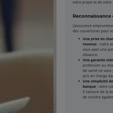
votre projet et de votre
Reconnaissance e
L’assurance emprunteur 
des couvertures pour v
Une prise en char
revenus
: notre a
vous ayez une per
d’avance.
Une garantie mêm
profession au mom
de santé ne vous p
pris en charge dan
Une simplicité de
banque
: votre co
Il s’assure de la 
de sinistre égale