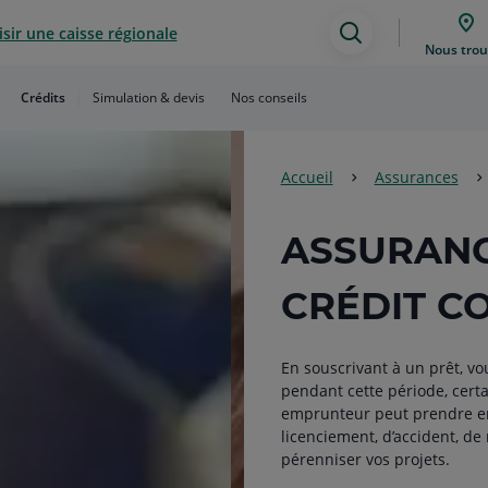
sir une caisse régionale
Assistance
Nous trou
de
Crédits
Simulation & devis
Nos conseils
recherche
Accueil
Assurances
ASSURANC
CRÉDIT C
En souscrivant à un prêt, v
pendant cette période, certa
emprunteur peut prendre en 
licenciement, d’accident, d
pérenniser vos projets.