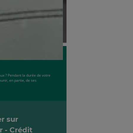
Assurer votre prêt, c
Pour réaliser certains de vos
l’acquisition d’un véhicule, 
prêt, nul n’est à l’abri d’un
aux ? Pendant la durée de votre
Personne ne peut prévoir mai
unir, en partie, de ses
conséquences financières li
emprunteur est essentielle.
r sur
 - Crédit