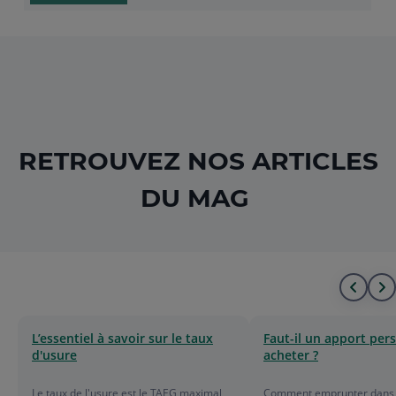
RETROUVEZ NOS ARTICLES
DU MAG
Alle
A
au
à
L’essentiel à savoir sur le taux
Faut-il un apport per
d'usure
acheter ?
déb
l
Le taux de l'usure est le TAEG maximal
Comment emprunter dans l