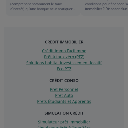
de
f
(comprenant notamment le taux
conditions pour financer l’
la
d
d’intérêt) qu’une banque peut pratiquer
immobilier ? Disposer d’un
lorsqu’elle accorde un crédit. Impossible
personnel est-il indispensab
pour une banque, un organisme
quelques conseils pour pré
liste
l
spécialisé d’aller au-delà de ce seuil.
investissement immobilier.
Plusieurs taux de l’usure cohabitent,
l
selon le type de crédit.
CRÉDIT IMMOBILIER
Crédit immo Facilimmo
Prêt à taux zéro (PTZ)
Solutions habitat investissement locatif
Eco PTZ
CRÉDIT CONSO
Prêt Personnel
Prêt Auto
Prêts Étudiants et Apprentis
SIMULATION CRÉDIT
Simulateur prêt immobilier
Simulateur Prêt à Taux Zéro