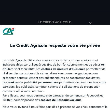
facebook
instagram
youtube
twitter
Tik
du
du
du
du
du
Crédit
Crédit
Crédit
Crédit
Créd
Agricole
Agricole
Agricole
Agricole
Agri
LE CREDIT AGRICOLE
(
Master
(
(
Mas
nouvel
(
nouvel
nouvel
(
onglet
nouvel
onglet
onglet
nou
)
onglet
)
)
ong
Le Crédit Agricole respecte votre vie privée
)
)
RELATION BANQUE CLIENT
Le Crédit Agricole utilise des cookies sur ce site : certains cookies sont
indispensables car utilisés à des fins de bon fonctionnement et de sécurité ;
d’autres sont facultatifs. Les
cookies de mesure d'audience
permettent de
SITES SPECIALISES
réaliser des statistiques de visites, d’analyser votre navigation, et vous
présenter ponctuellement des questionnaires de satisfaction facultatifs.
Les
cookies de publicité personnalisée
permettent de personnaliser votre
parcours, les publicités, communications et sollicitations de prospection
commerciale à votre intention.
Par ailleurs, pour vous permettre de partager du contenu sur Facebook et
Accessibilité numérique du site
Twitter, nous déposons des
cookies de Réseaux Sociaux
.
Nous vous invitons à nous faire part dès à présent de vos choix concernant le