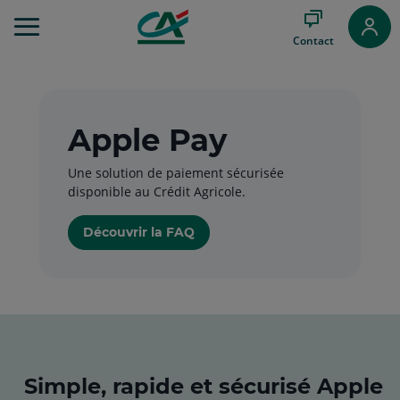
Aller
au
Contact
Menu
Aller au
Contenu
Aller
au
Apple Pay
Pied
de
Une solution de paiement sécurisée
page
disponible au Crédit Agricole.
Découvrir la FAQ
Simple, rapide et sécurisé Apple