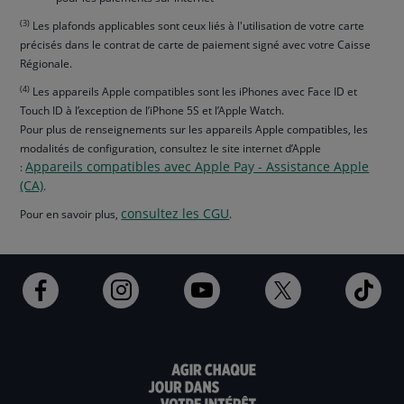
(3)
Les plafonds applicables sont ceux liés à l'utilisation de votre carte
précisés dans le contrat de carte de paiement signé avec votre Caisse
Régionale.
(4)
Les appareils Apple compatibles sont les iPhones avec Face ID et
Touch ID à l’exception de l’iPhone 5S et l’Apple Watch.
Pour plus de renseignements sur les appareils Apple compatibles, les
modalités de configuration, consultez le site internet d’Apple
Appareils compatibles avec Apple Pay - Assistance Apple
:
(CA)
.
consultez les CGU
Pour en savoir plus,
.
Ouvert
Ouvert
Ouvert
Ouvert
Ouv
dans
dans
dans
dans
dan
un
un
un
un
un
nouvel
nouvel
nouvel
nouvel
nou
onglet
onglet
onglet
onglet
ong