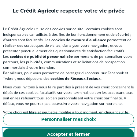
onglet
nouvel
onglet
onglet
nou
)
onglet
)
)
ong
Le Crédit Agricole respecte votre vie privée
)
)
RELATION BANQUE CLIENT
Le Crédit Agricole utilise des cookies sur ce site : certains cookies sont
indispensables car utilisés à des fins de bon fonctionnement et de sécurité ;
d’autres sont facultatifs. Les
cookies de mesure d'audience
permettent de
SITES SPECIALISES
réaliser des statistiques de visites, d’analyser votre navigation, et vous
présenter ponctuellement des questionnaires de satisfaction facultatifs.
Les
cookies de publicité personnalisée
permettent de personnaliser votre
parcours, les publicités, communications et sollicitations de prospection
commerciale à votre intention.
Par ailleurs, pour vous permettre de partager du contenu sur Facebook et
Accessibilité numérique du site
Twitter, nous déposons des
cookies de Réseaux Sociaux
.
Nous vous invitons à nous faire part dès à présent de vos choix concernant le
dépôt de ces cookies facultatifs sur votre terminal, soit en les acceptant tous,
soit en les refusant tous, soit en personnalisant votre choix par finalité. A
MENTIONS LÉGALES
défaut, vous ne pourrez pas poursuivre votre navigation sur notre site.
COOKIES ET POLITIQUE DE PROTECTION DES DONNÉES PERSONNELLES DU SITE IN
Votre choix est libre et peut être modifié à tout moment, en cliquant sur le
lien "Cookies", en bas de page.
POLITIQUE DE PROTECTION DES DONNÉES PERSONNELLES DE LA CAISSE RÉGIONA
Personnaliser mes choix
Pour en savoir plus sur les responsables de traitement et les finalités, cliquez
ESPACE SECURITE ET FRAUDE
sur "Personnaliser mes choix".
Accepter et fermer