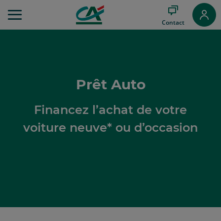
Aller
au
Contact
Menu
Aller au
Contenu
Aller
au
Pied
Prêt Auto
de
page
Financez l’achat de votre
voiture neuve* ou d’occasion