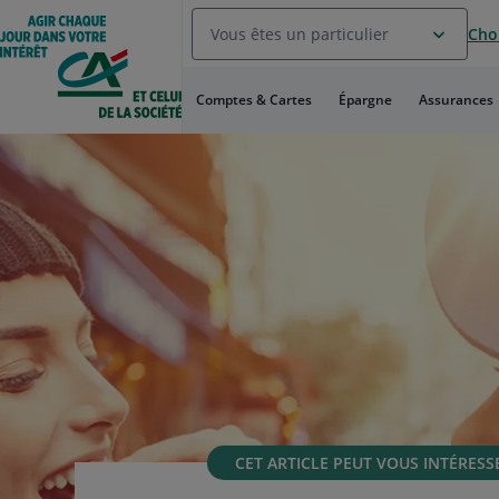
Aller
Vous êtes un particulier
Choi
au
Menu
Aller au
Comptes & Cartes
Épargne
Assurances
Contenu
Aller
au
Pied
de
page
CET ARTICLE PEUT VOUS INTÉRESS