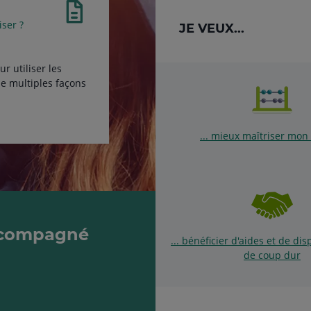
iser ?
JE VEUX...
r utiliser les
de multiples façons
... mieux maîtriser mon
accompagné
... bénéficier d'aides et de dis
de coup dur