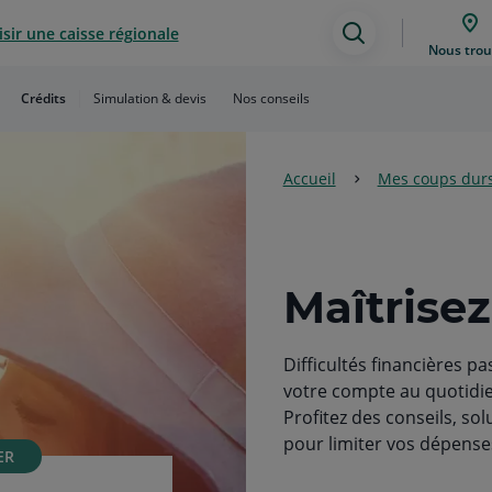
sir une caisse régionale
Assistance
Nous trou
de
Crédits
Simulation & devis
Nos conseils
recherche
Accueil
Mes coups dur
Maîtrise
Difficultés financières p
votre compte au quotidie
Profitez des conseils, so
pour limiter vos dépense
ER