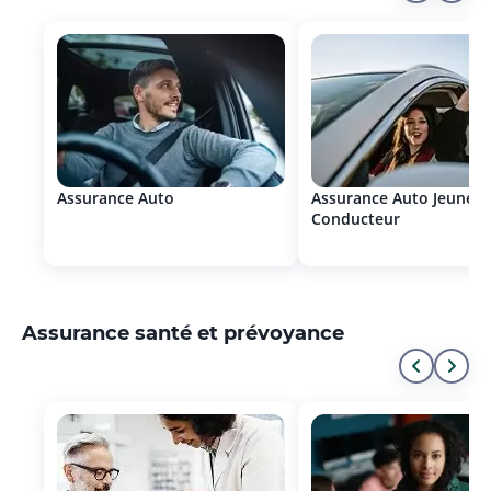
Aller
All
au
à
début
la
de
fin
la
de
liste
la
Assurance Auto
Assurance Auto Jeune
Conducteur
list
Assurance santé et prévoyance
Aller
All
au
à
début
la