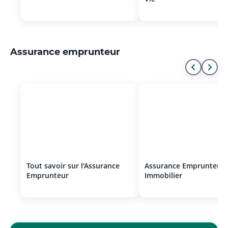
list
Assurance emprunteur
Aller
All
au
à
début
la
de
fin
la
de
liste
la
Tout savoir sur l'Assurance
Assurance Emprunteur 
Emprunteur
Immobilier
list