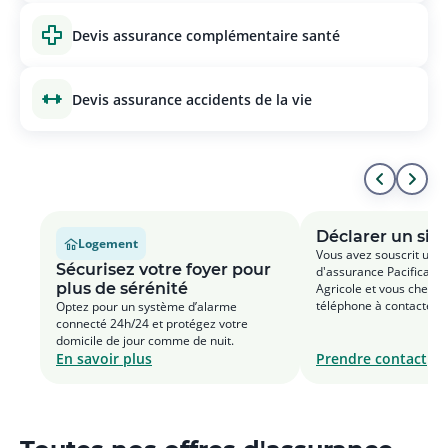
devis assurance complémentaire santé
devis assurance accidents de la vie
Aller
All
au
à
Déclarer un sini
Logement
Vous avez souscrit un c
début
la
Sécurisez votre foyer pour
d'assurance Pacifica au
plus de sérénité
Agricole et vous cherc
de
fin
téléphone à contacter p
Optez pour un système d’alarme
assistance ou déclarer u
connecté 24h/24 et protégez votre
la
de
domicile de jour comme de nuit.
En savoir plus
Prendre contact
liste
la
list