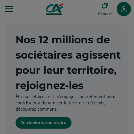
Aller
au
Contact
Menu
Aller au
Contenu
Aller
Nos 12 millions de
au
Pied
sociétaires agissent
de
page
pour leur territoire,
rejoignez-les
Être sociétaire c'est m'engager concrètement pour
contribuer à dynamiser le territoire où je vis,
découvrez comment.
Je deviens sociétaire