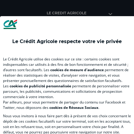
Crédit
Crédit
Crédit
Crédit
Créd
Agricole
Agricole
Agricole
Agricole
Agri
LE CREDIT AGRICOLE
(
Master
(
(
Mas
nouvel
(
nouvel
nouvel
(
onglet
nouvel
onglet
onglet
nou
)
onglet
)
)
ong
Le Crédit Agricole respecte votre vie privée
)
)
RELATION BANQUE CLIENT
Le Crédit Agricole utilise des cookies sur ce site : certains cookies sont
indispensables car utilisés à des fins de bon fonctionnement et de sécurité ;
d’autres sont facultatifs. Les
cookies de mesure d'audience
permettent de
SITES SPECIALISES
réaliser des statistiques de visites, d’analyser votre navigation, et vous
présenter ponctuellement des questionnaires de satisfaction facultatifs.
Les
cookies de publicité personnalisée
permettent de personnaliser votre
parcours, les publicités, communications et sollicitations de prospection
commerciale à votre intention.
Par ailleurs, pour vous permettre de partager du contenu sur Facebook et
Accessibilité numérique du site
Twitter, nous déposons des
cookies de Réseaux Sociaux
.
Nous vous invitons à nous faire part dès à présent de vos choix concernant le
dépôt de ces cookies facultatifs sur votre terminal, soit en les acceptant tous,
soit en les refusant tous, soit en personnalisant votre choix par finalité. A
MENTIONS LÉGALES
défaut, vous ne pourrez pas poursuivre votre navigation sur notre site.