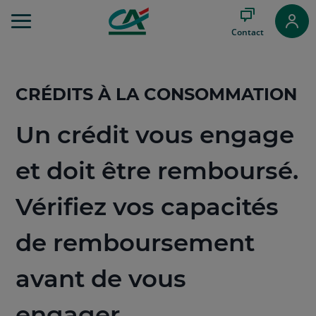
Aller
au
Contact
Menu
Aller au
Contenu
Aller
CRÉDITS À LA CONSOMMATION
au
Pied
de
Un crédit vous engage
page
et doit être remboursé.
Vérifiez vos capacités
de remboursement
avant de vous
engager.