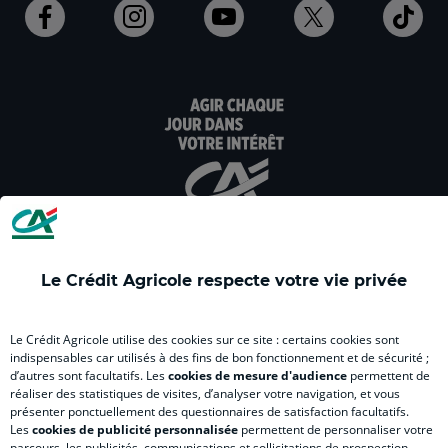
Ouvert
Ouvert
Ouvert
Ouvert
Ouv
dans
dans
dans
dans
dan
un
un
un
un
un
nouvel
nouvel
nouvel
nouvel
nou
onglet
onglet
onglet
onglet
ong
:
:
:
:
:
aller
Aller
aller
aller
Alle
sur
sur
sur
sur
sur
la
la
la
la
la
page
page
page
page
pag
facebook
instagram
youtube
twitter
Tik
Le Crédit Agricole respecte votre vie privée
du
du
du
du
du
Crédit
Crédit
Crédit
Crédit
Créd
Agricole
Agricole
Agricole
Agricole
Agri
Le Crédit Agricole utilise des cookies sur ce site : certains cookies sont
LE CREDIT AGRICOLE
(
Master
(
(
Mas
indispensables car utilisés à des fins de bon fonctionnement et de sécurité ;
d’autres sont facultatifs. Les
cookies de mesure d'audience
permettent de
nouvel
(
nouvel
nouvel
(
réaliser des statistiques de visites, d’analyser votre navigation, et vous
onglet
nouvel
onglet
onglet
nou
présenter ponctuellement des questionnaires de satisfaction facultatifs.
)
onglet
)
)
ong
Les
cookies de publicité personnalisée
permettent de personnaliser votre
parcours, les publicités, communications et sollicitations de prospection