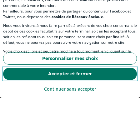
)
)
RELATION BANQUE CLIENT
commerciale à votre intention.
Par ailleurs, pour vous permettre de partager du contenu sur Facebook et
Twitter, nous déposons des
cookies de Réseaux Sociaux
.
Nous vous invitons à nous faire part dès à présent de vos choix concernant le
dépôt de ces cookies facultatifs sur votre terminal, soit en les acceptant tous,
SITES SPECIALISES
soit en les refusant tous, soit en personnalisant votre choix par finalité. A
défaut, vous ne pourrez pas poursuivre votre navigation sur notre site.
Votre choix est libre et peut être modifié à tout moment, en cliquant sur le
lien "Cookies", en bas de page.
Personnaliser mes choix
Accessibilité numérique du site
Pour en savoir plus sur les responsables de traitement et les finalités, cliquez
sur "Personnaliser mes choix".
Accepter et fermer
Continuer sans accepter
MENTIONS LÉGALES
COOKIES ET POLITIQUE DE PROTECTION DES DONNÉES PERSONNELLES DU SITE IN
POLITIQUE DE PROTECTION DES DONNÉES PERSONNELLES DE LA CAISSE RÉGIONA
ESPACE SECURITE ET FRAUDE
COOKIES