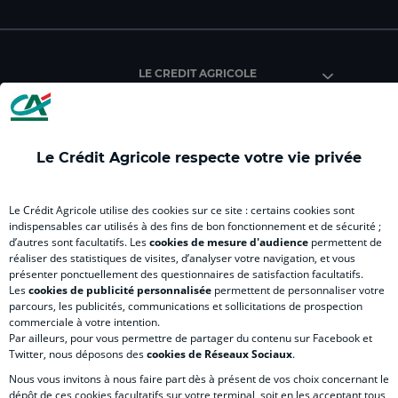
du
du
du
du
du
Crédit
Crédit
Crédit
Crédit
Créd
Agricole
Agricole
Agricole
Agricole
Agri
LE CREDIT AGRICOLE
(
Master
(
(
Mas
nouvel
(
nouvel
nouvel
(
onglet
nouvel
onglet
onglet
nou
)
onglet
)
)
ong
Le Crédit Agricole respecte votre vie privée
)
)
RELATION BANQUE CLIENT
Le Crédit Agricole utilise des cookies sur ce site : certains cookies sont
indispensables car utilisés à des fins de bon fonctionnement et de sécurité ;
d’autres sont facultatifs. Les
cookies de mesure d'audience
permettent de
SITES SPECIALISES
réaliser des statistiques de visites, d’analyser votre navigation, et vous
présenter ponctuellement des questionnaires de satisfaction facultatifs.
Les
cookies de publicité personnalisée
permettent de personnaliser votre
parcours, les publicités, communications et sollicitations de prospection
commerciale à votre intention.
Par ailleurs, pour vous permettre de partager du contenu sur Facebook et
Accessibilité numérique du site
Twitter, nous déposons des
cookies de Réseaux Sociaux
.
Nous vous invitons à nous faire part dès à présent de vos choix concernant le
dépôt de ces cookies facultatifs sur votre terminal, soit en les acceptant tous,