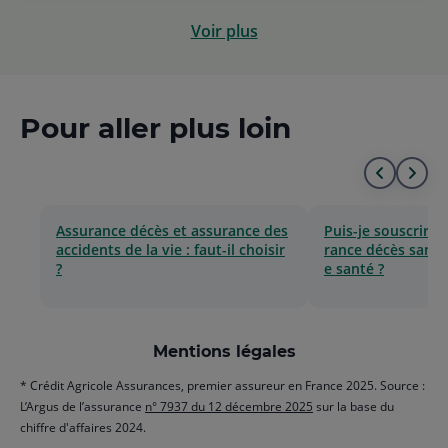
Voir plus
Pour aller plus loin
Aller
All
au
à
Assurance décès et assurance des
Puis-je souscrire 
accidents de la vie : faut-il choisir
rance décès sans 
début
la
?
e santé ?
de
fin
la
de
Mentions légales
liste
la
* Crédit Agricole Assurances, premier assureur en France 2025. Source :
list
L’Argus de l’assurance
n° 7937 du 12 décembre 2025
sur la base du
chiffre d'affaires 2024.