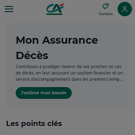
Aller
au
Contact
Menu
Aller au
Contenu
Aller
Mon Assurance
au
Pied
Décès
de
page
Contribuez à protéger l’avenir de vos proches en cas
de décès, en leur assurant un soutien financier et un
service d’accompagnement dans les premiers temps.
er
Assurez-vous chez le 1
assureur de France !*
J'estime mon besoin
Les points clés