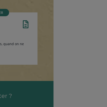
ER
ès, quand on ne
ter ?