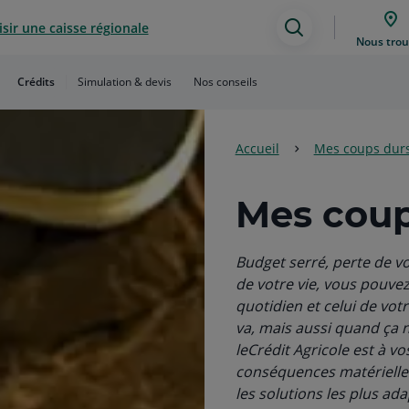
sir une caisse régionale
Assistance
Nous trou
de
Crédits
Simulation & devis
Nos conseils
recherche
Accueil
Mes coups dur
Mes coup
Budget serré, perte de vo
de votre vie, vous pouvez 
quotidien et celui de votr
va, mais aussi quand ça n
leCrédit Agricole est à v
conséquences matérielle
les solutions les plus ada