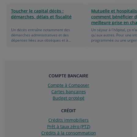
au
à
Toucher le capital décès :
Mutuelle et hospitalis
démarches, délais et fiscalité
comment bénéficier d
déb
l
meilleure prise en cha
de
f
Un décès entraîne notamment des
Un séjour à l'hôpital, ça n'
démarches administratives et des
qu'aux autres. Pour une in
la
d
dépenses liées aux obsèques et à
programmée ou une urgenc
l’organisation de la succession. Le capital
mutuelle hospitalisation vo
décès aide les proches à faire face à ces
face à différents frais. Ch
liste
l
premières charges et à compenser, au
particulière, dépassements
moins en partie, la perte de revenus. Il
forfait journalier… La Sécur
l
peut provenir de plusieurs dispositifs :
couvre pas tout, loin de là !
régime obligatoire de Sécurité sociale,
qu'une mutuelle hospitalisa
COMPTE BANCAIRE
régime des indépendants, employeur via
la différence, pour vous so
un contrat de prévoyance, assurance
sereinement sans vous rui
Compte à Composer
décès individuelle ou encore une
Cartes bancaires
mutuelle santé. Les règles, les montants
et la fiscalité varient selon les situations.
Budget protégé
CRÉDIT
Crédits immobiliers
Prêt à taux zéro (PTZ)
Crédits à la consommation