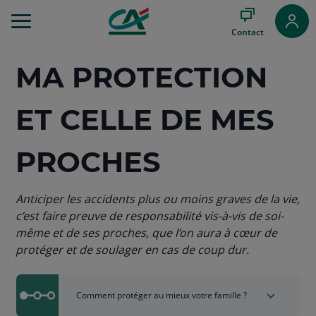
Aller
au
Contact
Menu
Aller au
Contenu
MA PROTECTION
Aller
au
ET CELLE DE MES
Pied
de
page
PROCHES
Anticiper les accidents plus ou moins graves de la vie,
c’est faire preuve de responsabilité vis-à-vis de soi-
même et de ses proches, que l’on aura à cœur de
protéger et de soulager en cas de coup dur.
Comment protéger au mieux votre famille ?