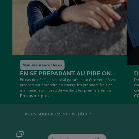
la
de
liste
la
liste
Mon Assurance Décès
EN SE PREPARANT AU PIRE ON
D
LES ACCOMPAGNE AU MIEUX
En cas de décès, un capital garanti peut être versé à vos
S
Dé
proches pour prendre en charge les premiers frais et
co
C
maintenir leur niveau de vie dans les premiers temps.
co
En savoir plus
C
Vous souhaitez en discuter ?