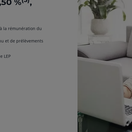
,50 %
,
r à la rémunération du
enu et de prélèvements
re LEP