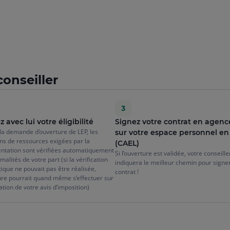
onseiller
z avec lui votre éligibilité
Signez votre contrat en agenc
la demande d’ouverture de LEP, les
sur votre espace personnel en
ns de ressources exigées par la
(CAEL)
ntation sont vérifiées automatiquement
Si l’ouverture est validée, votre conseill
malités de votre part (si la vérification
indiquera le meilleur chemin pour signe
que ne pouvait pas être réalisée,
contrat !
ure pourrait quand même s’effectuer sur
tion de votre avis d’imposition)