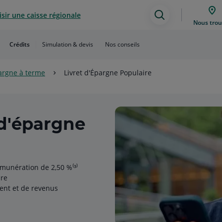
sir une caisse régionale
Assistance
Nous trou
de
Crédits
Simulation & devis
Nos conseils
recherche
pargne à terme
Livret d'Épargne Populaire
 d'épargne
munération de 2,50 %⁽³⁾
ure
ent et de revenus