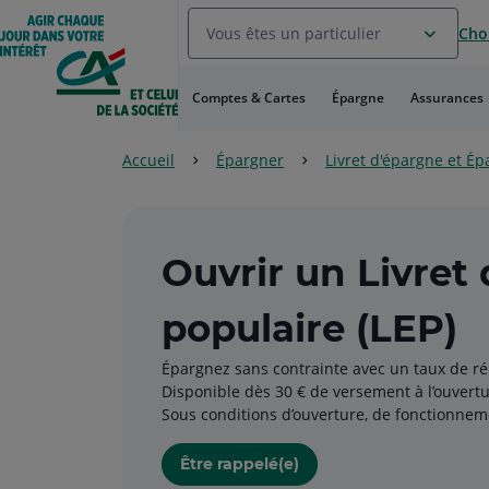
Aller
Vous êtes un particulier
Choi
au
Menu
Aller au
Comptes & Cartes
Épargne
Assurances
Contenu
Aller
au
Accueil
Épargner
Livret d'épargne et É
Pied
de
page
Ouvrir un Livret
populaire (LEP)
Épargnez sans contrainte avec un taux de ré
Disponible dès 30 € de versement à l’ouvert
Sous conditions d’ouverture, de fonctionnem
Être rappelé(e)