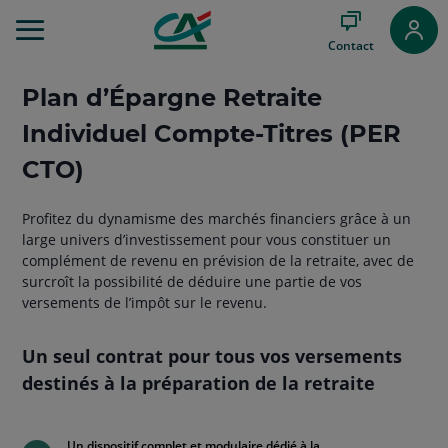
Aller
au
Contact
Menu
Aller au
Plan d’Épargne Retraite
Contenu
Aller
Individuel Compte-Titres (PER
au
Pied
CTO)
de
page
Profitez du dynamisme des marchés financiers grâce à un
large univers d’investissement pour vous constituer un
complément de revenu en prévision de la retraite, avec de
surcroît la possibilité de déduire une partie de vos
versements de l’impôt sur le revenu.
Un seul contrat pour tous vos versements
destinés à la préparation de la retraite
Un dispositif complet et modulaire dédié à la