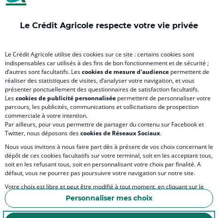
onglet
nouvel
onglet
onglet
nou
)
onglet
)
)
ong
Le Crédit Agricole respecte votre vie privée
)
)
RELATION BANQUE CLIENT
Le Crédit Agricole utilise des cookies sur ce site : certains cookies sont
indispensables car utilisés à des fins de bon fonctionnement et de sécurité ;
d’autres sont facultatifs. Les
cookies de mesure d'audience
permettent de
SITES SPECIALISES
réaliser des statistiques de visites, d’analyser votre navigation, et vous
présenter ponctuellement des questionnaires de satisfaction facultatifs.
Les
cookies de publicité personnalisée
permettent de personnaliser votre
parcours, les publicités, communications et sollicitations de prospection
commerciale à votre intention.
Par ailleurs, pour vous permettre de partager du contenu sur Facebook et
Accessibilité numérique du site
Twitter, nous déposons des
cookies de Réseaux Sociaux
.
Nous vous invitons à nous faire part dès à présent de vos choix concernant le
dépôt de ces cookies facultatifs sur votre terminal, soit en les acceptant tous,
soit en les refusant tous, soit en personnalisant votre choix par finalité. A
MENTIONS LÉGALES
défaut, vous ne pourrez pas poursuivre votre navigation sur notre site.
COOKIES ET POLITIQUE DE PROTECTION DES DONNÉES PERSONNELLES DU SITE IN
Votre choix est libre et peut être modifié à tout moment, en cliquant sur le
lien "Cookies", en bas de page.
POLITIQUE DE PROTECTION DES DONNÉES PERSONNELLES DE LA CAISSE RÉGIONA
Personnaliser mes choix
Pour en savoir plus sur les responsables de traitement et les finalités, cliquez
ESPACE SECURITE ET FRAUDE
sur "Personnaliser mes choix".