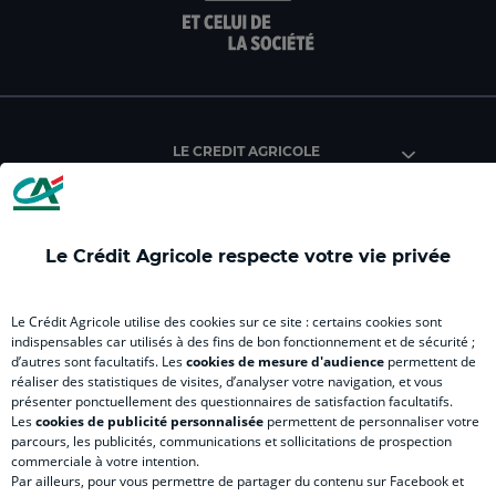
la
la
la
la
la
page
page
page
page
pag
facebook
instagram
youtube
twitter
Tik
du
du
du
du
du
Crédit
Crédit
Crédit
Crédit
Créd
Agricole
Agricole
Agricole
Agricole
Agri
LE CREDIT AGRICOLE
(
Master
(
(
Mas
nouvel
(
nouvel
nouvel
(
onglet
nouvel
onglet
onglet
nou
)
onglet
)
)
ong
Le Crédit Agricole respecte votre vie privée
)
)
RELATION BANQUE CLIENT
Le Crédit Agricole utilise des cookies sur ce site : certains cookies sont
indispensables car utilisés à des fins de bon fonctionnement et de sécurité ;
d’autres sont facultatifs. Les
cookies de mesure d'audience
permettent de
SITES SPECIALISES
réaliser des statistiques de visites, d’analyser votre navigation, et vous
présenter ponctuellement des questionnaires de satisfaction facultatifs.
Les
cookies de publicité personnalisée
permettent de personnaliser votre
parcours, les publicités, communications et sollicitations de prospection
commerciale à votre intention.
Par ailleurs, pour vous permettre de partager du contenu sur Facebook et
Accessibilité numérique du site