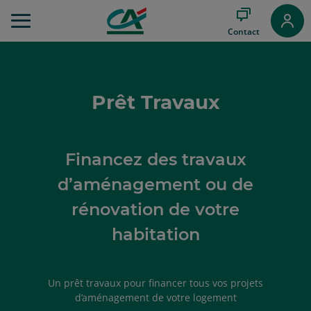
Aller
au
Contact
Menu
Aller au
Contenu
Aller
au
Prêt Travaux
Pied
de
page
Financez des travaux
d’aménagement ou de
rénovation de votre
habitation
Un prêt travaux pour financer tous vos projets
d’aménagement de votre logement