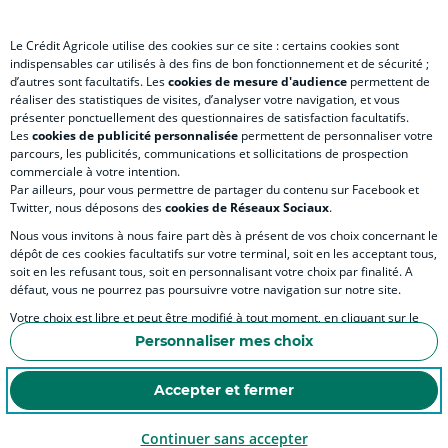
)
)
Le Crédit Agricole utilise des cookies sur ce site : certains cookies sont
indispensables car utilisés à des fins de bon fonctionnement et de sécurité ;
d’autres sont facultatifs. Les
cookies de mesure d'audience
permettent de
SITES SPECIALISES
réaliser des statistiques de visites, d’analyser votre navigation, et vous
présenter ponctuellement des questionnaires de satisfaction facultatifs.
Les
cookies de publicité personnalisée
permettent de personnaliser votre
parcours, les publicités, communications et sollicitations de prospection
commerciale à votre intention.
Par ailleurs, pour vous permettre de partager du contenu sur Facebook et
Accessibilité numérique du site
Twitter, nous déposons des
cookies de Réseaux Sociaux
.
Nous vous invitons à nous faire part dès à présent de vos choix concernant le
dépôt de ces cookies facultatifs sur votre terminal, soit en les acceptant tous,
soit en les refusant tous, soit en personnalisant votre choix par finalité. A
MENTIONS LÉGALES
défaut, vous ne pourrez pas poursuivre votre navigation sur notre site.
COOKIES ET POLITIQUE DE PROTECTION DES DONNÉES PERSONNELLES DU SITE IN
Votre choix est libre et peut être modifié à tout moment, en cliquant sur le
lien "Cookies", en bas de page.
POLITIQUE DE PROTECTION DES DONNÉES PERSONNELLES DE LA CAISSE RÉGIONA
Personnaliser mes choix
Pour en savoir plus sur les responsables de traitement et les finalités, cliquez
ESPACE SECURITE ET FRAUDE
sur "Personnaliser mes choix".
Accepter et fermer
COOKIES
Continuer sans accepter
© Crédit Agricole