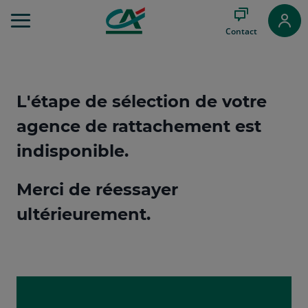
Aller
au
Contact
Menu
Aller au
Contenu
Aller
au
L'étape de sélection de votre
Pied
de
agence de rattachement est
page
indisponible.
Merci de réessayer
ultérieurement.