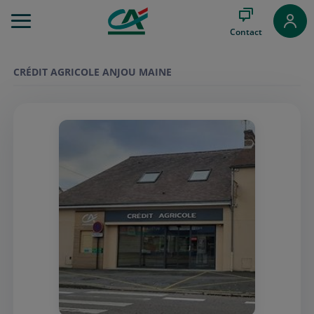
Aller
au
Contact
Menu
Aller au
Contenu
CRÉDIT AGRICOLE ANJOU MAINE
Aller
au
Pied
de
page