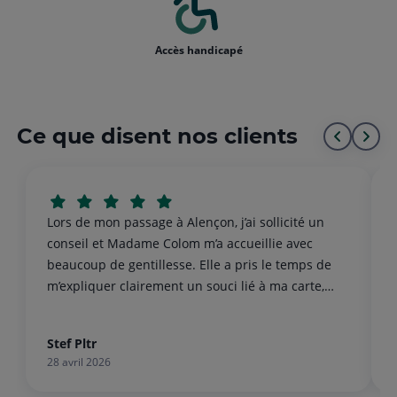
Accès handicapé
Ce que disent nos clients
Aller
All
au
à
début
la
Lors de mon passage à Alençon, j’ai sollicité un
de
fin
conseil et Madame Colom m’a accueillie avec
beaucoup de gentillesse. Elle a pris le temps de
la
de
m’expliquer clairement un souci lié à ma carte,
liste
la
malgré le fait que je ne dépende pas de cette
agence. Un grand merci pour son aide.
list
Stef Pltr
28 avril 2026