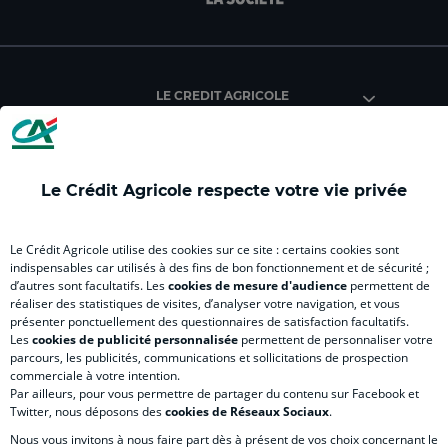
facebook
instagram
youtube
twitter
Tik
du
du
du
du
du
Crédit
Crédit
Crédit
Crédit
Créd
Agricole
Agricole
Agricole
Agricole
Agri
LE CREDIT AGRICOLE
(
Master
(
(
Mas
nouvel
(
nouvel
nouvel
(
onglet
nouvel
onglet
onglet
nou
)
onglet
)
)
ong
Le Crédit Agricole respecte votre vie privée
)
)
RELATION BANQUE CLIENT
Le Crédit Agricole utilise des cookies sur ce site : certains cookies sont
indispensables car utilisés à des fins de bon fonctionnement et de sécurité ;
d’autres sont facultatifs. Les
cookies de mesure d'audience
permettent de
SITES SPECIALISES
réaliser des statistiques de visites, d’analyser votre navigation, et vous
présenter ponctuellement des questionnaires de satisfaction facultatifs.
Les
cookies de publicité personnalisée
permettent de personnaliser votre
parcours, les publicités, communications et sollicitations de prospection
commerciale à votre intention.
Par ailleurs, pour vous permettre de partager du contenu sur Facebook et
Accessibilité numérique du site
Twitter, nous déposons des
cookies de Réseaux Sociaux
.
Nous vous invitons à nous faire part dès à présent de vos choix concernant le