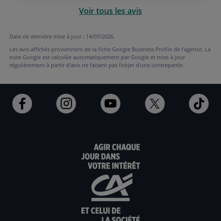
Voir tous les avis
Date de dernière mise à jour : 14/07/2026.
Les avis affichés proviennent de la fiche Google Business Profile de l'agence. La
note Google est calculée automatiquement par Google et mise à jour
régulièrement à partir d’avis ne faisant pas l’objet d’une contrepartie.
Ouvert
Ouvert
Ouvert
Ouvert
Ouv
dans
dans
dans
dans
dan
un
un
un
un
un
nouvel
nouvel
nouvel
nouvel
nou
onglet
onglet
onglet
onglet
ong
:
:
:
:
:
aller
Aller
aller
aller
Alle
sur
sur
sur
sur
sur
la
la
la
la
la
page
page
page
page
pag