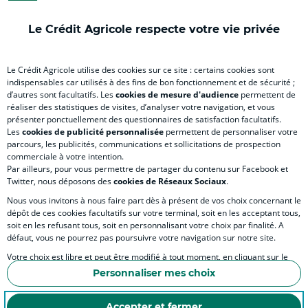
onglet
nouvel
onglet
onglet
nou
)
onglet
)
)
ong
Le Crédit Agricole respecte votre vie privée
)
)
RELATION BANQUE CLIENT
Le Crédit Agricole utilise des cookies sur ce site : certains cookies sont
indispensables car utilisés à des fins de bon fonctionnement et de sécurité ;
d’autres sont facultatifs. Les
cookies de mesure d'audience
permettent de
SITES SPECIALISES
réaliser des statistiques de visites, d’analyser votre navigation, et vous
présenter ponctuellement des questionnaires de satisfaction facultatifs.
Les
cookies de publicité personnalisée
permettent de personnaliser votre
parcours, les publicités, communications et sollicitations de prospection
commerciale à votre intention.
Par ailleurs, pour vous permettre de partager du contenu sur Facebook et
Accessibilité numérique du site
Twitter, nous déposons des
cookies de Réseaux Sociaux
.
Nous vous invitons à nous faire part dès à présent de vos choix concernant le
dépôt de ces cookies facultatifs sur votre terminal, soit en les acceptant tous,
soit en les refusant tous, soit en personnalisant votre choix par finalité. A
MENTIONS LÉGALES
défaut, vous ne pourrez pas poursuivre votre navigation sur notre site.
COOKIES ET POLITIQUE DE PROTECTION DES DONNÉES PERSONNELLES DU SITE IN
Votre choix est libre et peut être modifié à tout moment, en cliquant sur le
lien "Cookies", en bas de page.
POLITIQUE DE PROTECTION DES DONNÉES PERSONNELLES DE LA CAISSE RÉGIONA
Personnaliser mes choix
Pour en savoir plus sur les responsables de traitement et les finalités, cliquez
ESPACE SECURITE ET FRAUDE
sur "Personnaliser mes choix".
Accepter et fermer