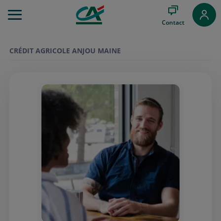
Aller
au
Contact
Menu
Aller au
Contenu
CRÉDIT AGRICOLE ANJOU MAINE
Aller
au
Pied
de
page