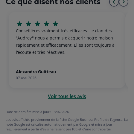
Ce que disent nos clients
Aller
All
au
à
début
la
Conseillères vraiment très efficaces. Le clan des
de
fin
"Audrey" nous a permis d'acquerir notre maison
rapidement et efficacement. Elles sont toujours à
la
de
l'écoute et très réactives.
liste
la
list
Alexandra Guitteau
07 mai 2026
Voir tous les avis
Date de dernière mise à jour : 13/07/2026.
Les avis affichés proviennent de la fiche Google Business Profile de l'agence. La
note Google est calculée automatiquement par Google et mise à jour
régulièrement à partir d’avis ne faisant pas l’objet d’une contrepartie.