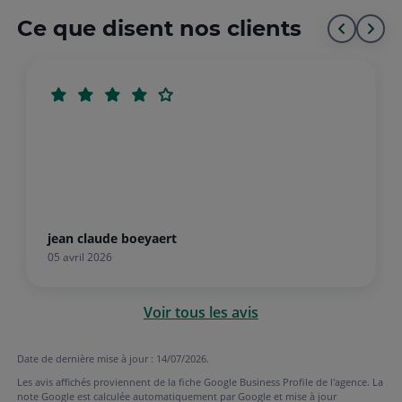
Ce que disent nos clients
Aller
All
au
à
début
la
de
fin
la
de
liste
la
list
jean claude boeyaert
05 avril 2026
Voir tous les avis
Date de dernière mise à jour : 14/07/2026.
Les avis affichés proviennent de la fiche Google Business Profile de l'agence. La
note Google est calculée automatiquement par Google et mise à jour