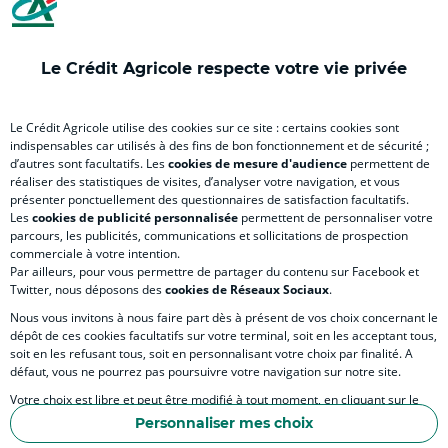
nouvel
(
nouvel
nouvel
(
onglet
nouvel
onglet
onglet
nou
)
onglet
)
)
ong
Le Crédit Agricole respecte votre vie privée
)
)
RELATION BANQUE CLIENT
Le Crédit Agricole utilise des cookies sur ce site : certains cookies sont
indispensables car utilisés à des fins de bon fonctionnement et de sécurité ;
d’autres sont facultatifs. Les
cookies de mesure d'audience
permettent de
SITES SPECIALISES
réaliser des statistiques de visites, d’analyser votre navigation, et vous
présenter ponctuellement des questionnaires de satisfaction facultatifs.
Les
cookies de publicité personnalisée
permettent de personnaliser votre
parcours, les publicités, communications et sollicitations de prospection
commerciale à votre intention.
Par ailleurs, pour vous permettre de partager du contenu sur Facebook et
Accessibilité numérique du site
Twitter, nous déposons des
cookies de Réseaux Sociaux
.
Nous vous invitons à nous faire part dès à présent de vos choix concernant le
dépôt de ces cookies facultatifs sur votre terminal, soit en les acceptant tous,
soit en les refusant tous, soit en personnalisant votre choix par finalité. A
MENTIONS LÉGALES
défaut, vous ne pourrez pas poursuivre votre navigation sur notre site.
COOKIES ET POLITIQUE DE PROTECTION DES DONNÉES PERSONNELLES DU SITE IN
Votre choix est libre et peut être modifié à tout moment, en cliquant sur le
lien "Cookies", en bas de page.
POLITIQUE DE PROTECTION DES DONNÉES PERSONNELLES DE LA CAISSE RÉGIONA
Personnaliser mes choix
Pour en savoir plus sur les responsables de traitement et les finalités, cliquez