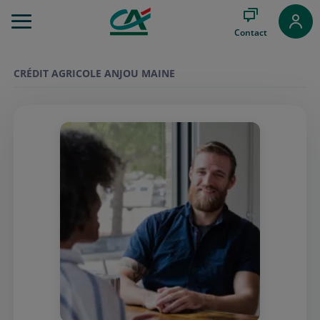
Aller
au
Contact
Menu
Aller au
Contenu
CRÉDIT AGRICOLE ANJOU MAINE
Aller
au
Pied
de
page