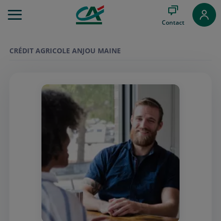
Aller
au
Contact
Menu
Aller au
Contenu
CRÉDIT AGRICOLE ANJOU MAINE
Aller
au
Pied
de
page