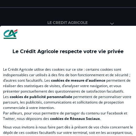
du
du
du
du
du
Crédit
Crédit
Crédit
Crédit
Créd
Agricole
Agricole
Agricole
Agricole
Agri
LE CREDIT AGRICOLE
(
Master
(
(
Mas
nouvel
(
nouvel
nouvel
(
onglet
nouvel
onglet
onglet
nou
)
onglet
)
)
ong
Le Crédit Agricole respecte votre vie privée
)
)
RELATION BANQUE CLIENT
Le Crédit Agricole utilise des cookies sur ce site : certains cookies sont
indispensables car utilisés à des fins de bon fonctionnement et de sécurité ;
d’autres sont facultatifs. Les
cookies de mesure d'audience
permettent de
SITES SPECIALISES
réaliser des statistiques de visites, d’analyser votre navigation, et vous
présenter ponctuellement des questionnaires de satisfaction facultatifs.
Les
cookies de publicité personnalisée
permettent de personnaliser votre
parcours, les publicités, communications et sollicitations de prospection
commerciale à votre intention.
Par ailleurs, pour vous permettre de partager du contenu sur Facebook et
Accessibilité numérique du site
Twitter, nous déposons des
cookies de Réseaux Sociaux
.
Nous vous invitons à nous faire part dès à présent de vos choix concernant le
dépôt de ces cookies facultatifs sur votre terminal, soit en les acceptant tous,