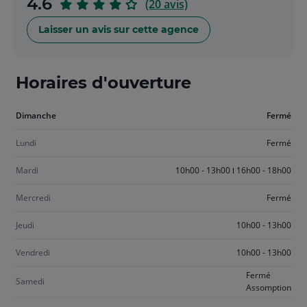
sur
4.6
(20 avis)
5
Laisser un avis sur cette agence
Horaires d'ouverture
Aujourd'hui
Dimanche
Fermé
dimanche
Lundi
Fermé
Mardi
10h00 - 13h00
16h00 - 18h00
Mercredi
Fermé
Jeudi
10h00 - 13h00
Vendredi
10h00 - 13h00
Fermé
Samedi
Assomption