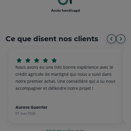
Accès handicapé
Ce que disent nos clients
Aller
All
au
à
début
la
Nous avons eu une très bonne expérience avec le
de
fin
crédit agricole de martigné qui nous a suivi dans
notre premier achat. Une conseillère qui a su nous
la
de
accompagner et défendre notre projet !
liste
la
list
Aurore Guerrier
01 mai 2026