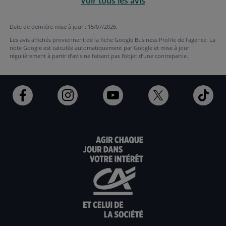
Voir tous les avis
Date de dernière mise à jour : 15/07/2026.
Les avis affichés proviennent de la fiche Google Business Profile de l'agence. La
note Google est calculée automatiquement par Google et mise à jour
régulièrement à partir d’avis ne faisant pas l’objet d’une contrepartie.
Ouvert
Ouvert
Ouvert
Ouvert
Ouv
dans
dans
dans
dans
dan
un
un
un
un
un
nouvel
nouvel
nouvel
nouvel
nou
onglet
onglet
onglet
onglet
ong
:
:
:
:
:
aller
Aller
aller
aller
Alle
sur
sur
sur
sur
sur
la
la
la
la
la
page
page
page
page
pag
facebook
instagram
youtube
twitter
Tik