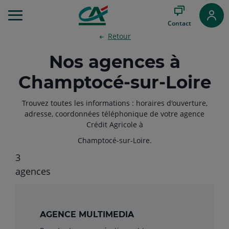
Aller
au
Contact
Menu
Retour
Aller au
Contenu
Nos agences à
Aller
au
Champtocé-sur-Loire
Pied
de
page
Trouvez toutes les informations : horaires d'ouverture,
adresse, coordonnées téléphonique de votre agence
Crédit Agricole à
Champtocé-sur-Loire.
3
Filtrer
agences
AGENCE MULTIMEDIA