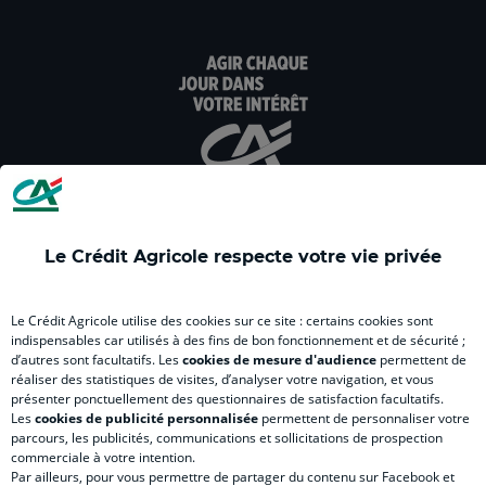
dans
dans
dans
dans
dan
un
un
un
un
un
nouvel
nouvel
nouvel
nouvel
nou
onglet
onglet
onglet
onglet
ong
:
:
:
:
:
aller
Aller
aller
aller
Alle
sur
sur
sur
sur
sur
la
la
la
la
la
page
page
page
page
pag
facebook
instagram
youtube
twitter
Tik
Le Crédit Agricole respecte votre vie privée
du
du
du
du
du
Crédit
Crédit
Crédit
Crédit
Créd
Agricole
Agricole
Agricole
Agricole
Agri
Le Crédit Agricole utilise des cookies sur ce site : certains cookies sont
LE CREDIT AGRICOLE
(
Master
(
(
Mas
indispensables car utilisés à des fins de bon fonctionnement et de sécurité ;
d’autres sont facultatifs. Les
cookies de mesure d'audience
permettent de
nouvel
(
nouvel
nouvel
(
réaliser des statistiques de visites, d’analyser votre navigation, et vous
onglet
nouvel
onglet
onglet
nou
présenter ponctuellement des questionnaires de satisfaction facultatifs.
)
onglet
)
)
ong
Les
cookies de publicité personnalisée
permettent de personnaliser votre
parcours, les publicités, communications et sollicitations de prospection
)
)
RELATION BANQUE CLIENT
commerciale à votre intention.
Par ailleurs, pour vous permettre de partager du contenu sur Facebook et