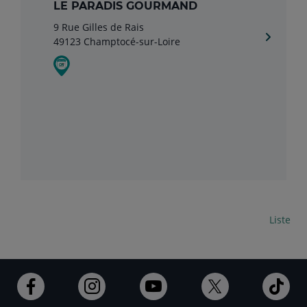
LE PARADIS GOURMAND
9 Rue Gilles de Rais
49123 Champtocé-sur-Loire
Carte
Liste
Ouvert
Ouvert
Ouvert
Ouvert
Ouv