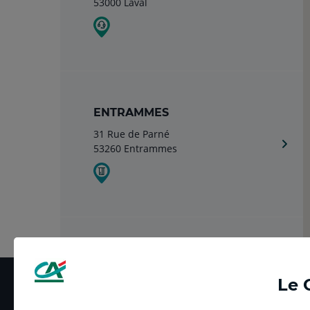
53000 Laval
ENTRAMMES
31 Rue de Parné
53260 Entrammes
PHARMACIE DES THERMES
18 Rue du Maine
Le 
53260 Entrammes