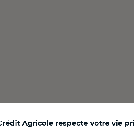
Crédit Agricole respecte votre vie pr
Ouvert
Ouvert
Ouvert
Ouvert
Ouvert