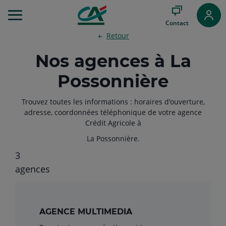
Aller
au
Contact
Menu
Retour
Aller au
Contenu
Nos agences à La
Aller
au
Possonnière
Pied
de
page
Trouvez toutes les informations : horaires d'ouverture,
adresse, coordonnées téléphonique de votre agence
Crédit Agricole à
La Possonnière.
3
Filtrer
agences
AGENCE MULTIMEDIA