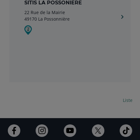
SITIS LA POSSONIERE
22 Rue de la Mairie
49170 La Possonnière
Carte
Liste
Ouvert
Ouvert
Ouvert
Ouvert
Ouv