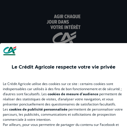
dans
dans
dans
dans
dan
un
un
un
un
un
nouvel
nouvel
nouvel
nouvel
nou
onglet
onglet
onglet
onglet
ong
:
:
:
:
:
aller
Aller
aller
aller
Alle
sur
sur
sur
sur
sur
la
la
la
la
la
page
page
page
page
pag
facebook
instagram
youtube
twitter
Tik
Le Crédit Agricole respecte votre vie privée
du
du
du
du
du
Crédit
Crédit
Crédit
Crédit
Créd
Agricole
Agricole
Agricole
Agricole
Agri
Le Crédit Agricole utilise des cookies sur ce site : certains cookies sont
LE CREDIT AGRICOLE
(
Master
(
(
Mas
indispensables car utilisés à des fins de bon fonctionnement et de sécurité ;
d’autres sont facultatifs. Les
cookies de mesure d'audience
permettent de
nouvel
(
nouvel
nouvel
(
réaliser des statistiques de visites, d’analyser votre navigation, et vous
onglet
nouvel
onglet
onglet
nou
présenter ponctuellement des questionnaires de satisfaction facultatifs.
)
onglet
)
)
ong
Les
cookies de publicité personnalisée
permettent de personnaliser votre
parcours, les publicités, communications et sollicitations de prospection
)
)
RELATION BANQUE CLIENT
commerciale à votre intention.
Par ailleurs, pour vous permettre de partager du contenu sur Facebook et