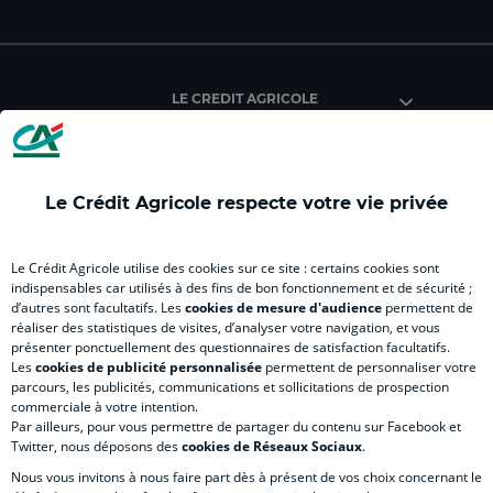
facebook
instagram
youtube
twitter
Tik
du
du
du
du
du
Crédit
Crédit
Crédit
Crédit
Créd
Agricole
Agricole
Agricole
Agricole
Agri
LE CREDIT AGRICOLE
(
Master
(
(
Mas
nouvel
(
nouvel
nouvel
(
onglet
nouvel
onglet
onglet
nou
)
onglet
)
)
ong
Le Crédit Agricole respecte votre vie privée
)
)
RELATION BANQUE CLIENT
Le Crédit Agricole utilise des cookies sur ce site : certains cookies sont
indispensables car utilisés à des fins de bon fonctionnement et de sécurité ;
d’autres sont facultatifs. Les
cookies de mesure d'audience
permettent de
SITES SPECIALISES
réaliser des statistiques de visites, d’analyser votre navigation, et vous
présenter ponctuellement des questionnaires de satisfaction facultatifs.
Les
cookies de publicité personnalisée
permettent de personnaliser votre
parcours, les publicités, communications et sollicitations de prospection
commerciale à votre intention.
Par ailleurs, pour vous permettre de partager du contenu sur Facebook et
Accessibilité numérique du site
Twitter, nous déposons des
cookies de Réseaux Sociaux
.
Nous vous invitons à nous faire part dès à présent de vos choix concernant le