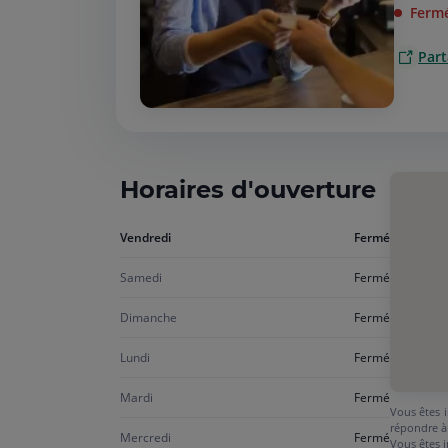
Ferm
Part
Horaires d'ouverture
Aujourd'hui
Vendredi
Fermé
vendredi
Samedi
Fermé
Dimanche
Fermé
Lundi
Fermé
Mardi
Fermé
Vous êtes i
répondre à
Mercredi
Fermé
Vous êtes i