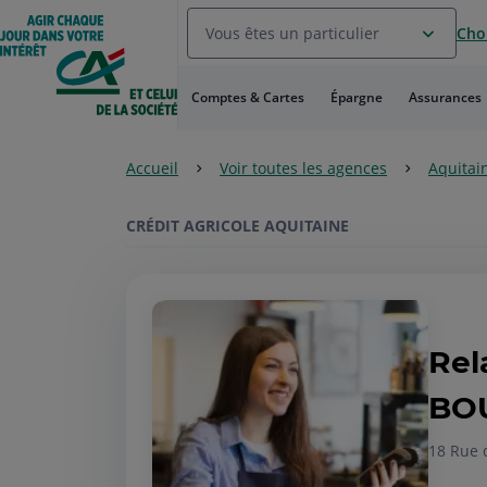
Aller
Vous êtes un particulier
Choi
au
Menu
Aller au
Comptes & Cartes
Épargne
Assurances
Contenu
Aller
au
Accueil
Voir toutes les agences
Aquitai
Pied
de
page
CRÉDIT AGRICOLE AQUITAINE
Rel
BOU
18 Rue 