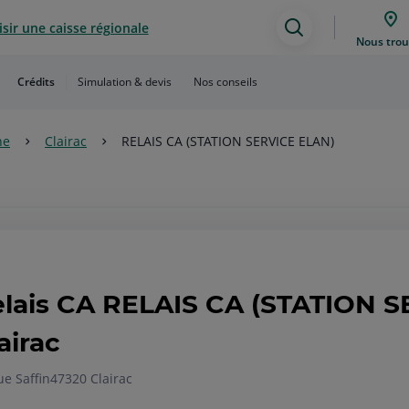
sir une caisse régionale
Assistance
Nous trou
de
Crédits
Simulation & devis
Nos conseils
recherche
ne
Clairac
RELAIS CA (STATION SERVICE ELAN)
lais CA RELAIS CA (STATION S
airac
ue Saffin
47320 Clairac