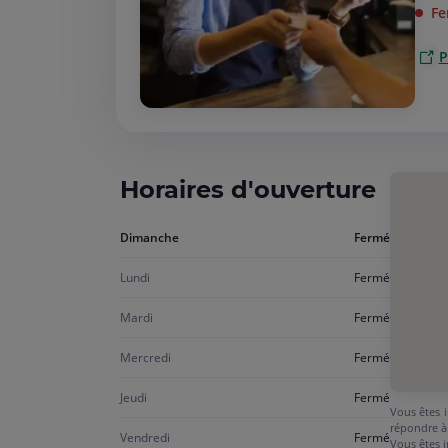
Fe
P
Horaires d'ouverture
Aujourd'hui
Dimanche
Fermé
dimanche
Lundi
Fermé
Mardi
Fermé
Mercredi
Fermé
Jeudi
Fermé
Vous êtes i
répondre à
Vendredi
Fermé
Vous êtes i