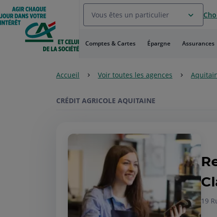
Aller
Vous êtes un particulier
Choi
au
Menu
Aller au
Comptes & Cartes
Épargne
Assurances
Contenu
Aller
au
Accueil
Voir toutes les agences
Aquitai
Pied
de
page
CRÉDIT AGRICOLE AQUITAINE
Re
Cl
19 R