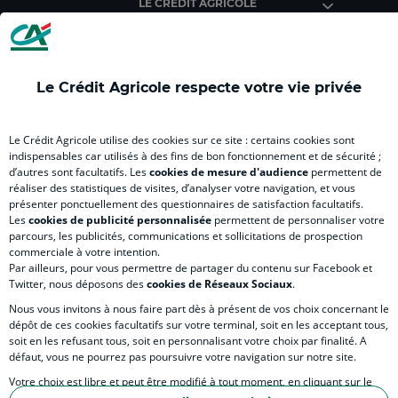
LE CREDIT AGRICOLE
(
Master
(
(
Mas
nouvel
(
nouvel
nouvel
(
onglet
nouvel
onglet
onglet
nou
)
onglet
)
)
ong
Le Crédit Agricole respecte votre vie privée
)
)
RELATION BANQUE CLIENT
Le Crédit Agricole utilise des cookies sur ce site : certains cookies sont
indispensables car utilisés à des fins de bon fonctionnement et de sécurité ;
d’autres sont facultatifs. Les
cookies de mesure d'audience
permettent de
SITES SPECIALISES
réaliser des statistiques de visites, d’analyser votre navigation, et vous
présenter ponctuellement des questionnaires de satisfaction facultatifs.
Les
cookies de publicité personnalisée
permettent de personnaliser votre
parcours, les publicités, communications et sollicitations de prospection
commerciale à votre intention.
Par ailleurs, pour vous permettre de partager du contenu sur Facebook et
Accessibilité numérique du site
Twitter, nous déposons des
cookies de Réseaux Sociaux
.
Nous vous invitons à nous faire part dès à présent de vos choix concernant le
dépôt de ces cookies facultatifs sur votre terminal, soit en les acceptant tous,
soit en les refusant tous, soit en personnalisant votre choix par finalité. A
MENTIONS LÉGALES
défaut, vous ne pourrez pas poursuivre votre navigation sur notre site.
COOKIES ET POLITIQUE DE PROTECTION DES DONNÉES PERSONNELLES DU SITE IN
Votre choix est libre et peut être modifié à tout moment, en cliquant sur le
lien "Cookies", en bas de page.