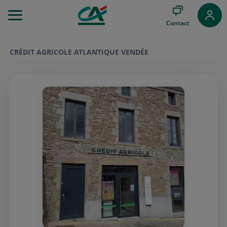
Aller
au
Contact
Menu
Aller au
Contenu
CRÉDIT AGRICOLE ATLANTIQUE VENDÉE
Aller
au
Pied
de
page