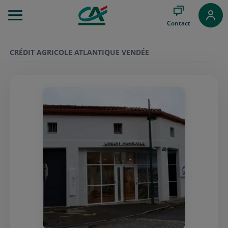
Aller
au
Contact
Menu
Aller au
Contenu
CRÉDIT AGRICOLE ATLANTIQUE VENDÉE
Aller
au
Pied
de
page