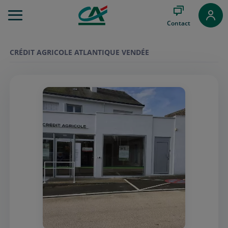
Aller
au
Contact
Menu
Aller au
Contenu
CRÉDIT AGRICOLE ATLANTIQUE VENDÉE
Aller
au
Pied
de
page