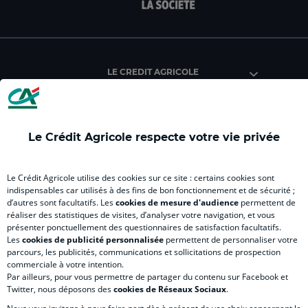
facebook
instagram
youtube
twitter
Tik
du
du
du
du
du
Crédit
Crédit
Crédit
Crédit
Créd
Agricole
Agricole
Agricole
Agricole
Agri
LE CREDIT AGRICOLE
(
Master
(
(
Mas
nouvel
(
nouvel
nouvel
(
onglet
nouvel
onglet
onglet
nou
)
onglet
)
)
ong
Le Crédit Agricole respecte votre vie privée
)
)
RELATION BANQUE CLIENT
Le Crédit Agricole utilise des cookies sur ce site : certains cookies sont
indispensables car utilisés à des fins de bon fonctionnement et de sécurité ;
d’autres sont facultatifs. Les
cookies de mesure d'audience
permettent de
SITES SPECIALISES
réaliser des statistiques de visites, d’analyser votre navigation, et vous
présenter ponctuellement des questionnaires de satisfaction facultatifs.
Les
cookies de publicité personnalisée
permettent de personnaliser votre
parcours, les publicités, communications et sollicitations de prospection
commerciale à votre intention.
Par ailleurs, pour vous permettre de partager du contenu sur Facebook et
Accessibilité numérique du site
Twitter, nous déposons des
cookies de Réseaux Sociaux
.