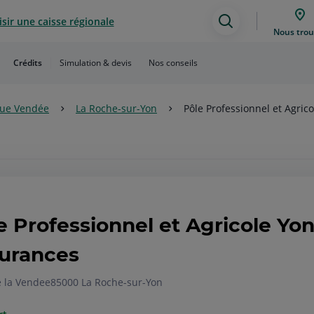
sir une caisse régionale
Assistance
Nous trou
de
Crédits
Simulation & devis
Nos conseils
recherche
que Vendée
La Roche-sur-Yon
Pôle Professionnel et Agrico
e Professionnel et Agricole Yo
urances
e la Vendee
85000 La Roche-sur-Yon