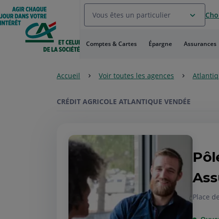
Aller
Vous êtes un particulier
Choi
au
Menu
Aller au
Comptes & Cartes
Épargne
Assurances
Contenu
Aller
au
Accueil
Voir toutes les agences
Atlanti
Pied
de
page
CRÉDIT AGRICOLE ATLANTIQUE VENDÉE
Pôl
Ass
Place d