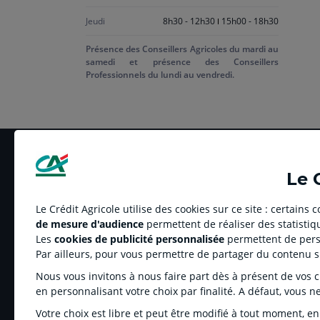
Jeudi
8h30 - 12h30
15h00 - 18h30
Présence des Conseillers Agricoles du mardi au
samedi et présence des Conseillers
Professionnels du lundi au vendredi.
Le 
Le Crédit Agricole utilise des cookies sur ce site : certains
de mesure d'audience
permettent de réaliser des statistiqu
LE CREDIT AGRICOLE
RELATION BANQUE
Les
cookies de publicité personnalisée
permettent de perso
Banque coopérative
Réclamation et média
Par ailleurs, pour vous permettre de partager du contenu 
Espace sociétaire
Tarifs
Nous vous invitons à nous faire part dès à présent de vos cho
Charte éthique
Informations régleme
en personnalisant votre choix par finalité. A défaut, vous n
Groupe Crédit Agricole
Fonds de Garantie de
Votre choix est libre et peut être modifié à tout moment, en
Recrutement
Rétractation-Résiliati