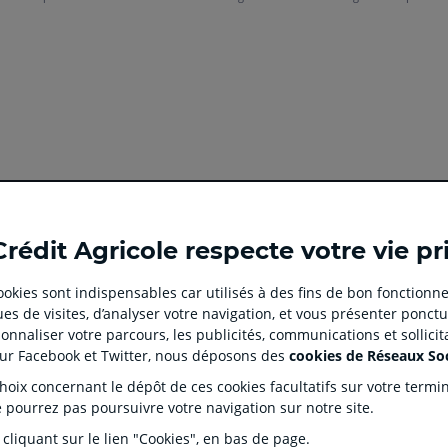
Ouvert
Ouvert
Ouvert
Ouvert
Ouvert
Crédit Agricole respecte votre vie pr
dans
dans
dans
dans
dans
un
un
un
un
un
 cookies sont indispensables car utilisés à des fins de bon fonctionne
nouvel
nouvel
nouvel
nouvel
nouvel
es de visites, d’analyser votre navigation, et vous présenter ponctu
onglet
onglet
onglet
onglet
onglet
 CLIENT
SITES SPECIALISES
nnaliser votre parcours, les publicités, communications et sollici
:
:
:
:
:
tion
Prêt immobilier en ligne
Rése
sur Facebook et Twitter, nous déposons des
cookies de Réseaux So
aller
Aller
aller
aller
Aller
J'écorénove mon logement
Prop
ix concernant le dépôt de ces cookies facultatifs sur votre terminal
sur
sur
sur
sur
sur
ntaires
Agences immobilières Square
Part
e pourrez pas poursuivre votre navigation sur notre site.
Habitat
la
la
la
la
la
s Dépôts et de Résolution (FGDR)
Ple
 cliquant sur le lien "Cookies", en bas de page.
Service de télésurveillance
on