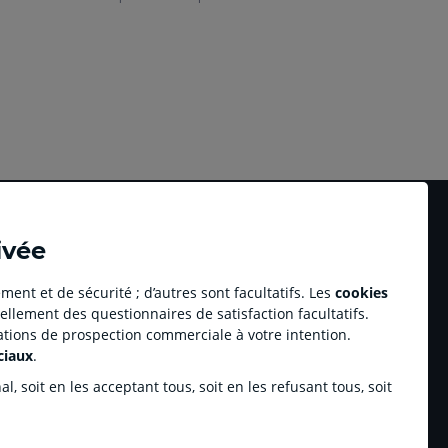
ivée
ment et de sécurité ; d’autres sont facultatifs. Les
cookies
ellement des questionnaires de satisfaction facultatifs.
Accessibilité numérique du site
tations de prospection commerciale à votre intention.
au professionnel Youzful
Plan du site
ciaux
.
Accessibilité - Non conforme
ulse by CA
, soit en les acceptant tous, soit en les refusant tous, soit
enariats sportifs
inchamp.com