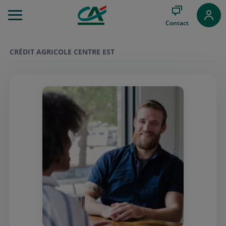
Aller
au
Contact
Menu
Aller au
Contenu
CRÉDIT AGRICOLE CENTRE EST
Aller
au
Pied
de
page