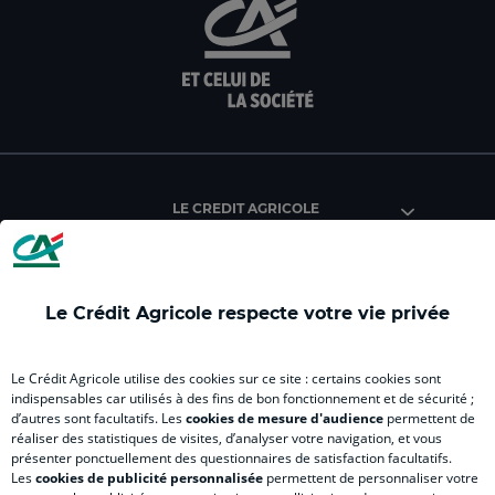
aller
Aller
aller
aller
Alle
sur
sur
sur
sur
sur
la
la
la
la
la
page
page
page
page
pag
facebook
instagram
youtube
twitter
Tik
du
du
du
du
du
Crédit
Crédit
Crédit
Crédit
Créd
Agricole
Agricole
Agricole
Agricole
Agri
LE CREDIT AGRICOLE
(
Master
(
(
Mas
nouvel
(
nouvel
nouvel
(
onglet
nouvel
onglet
onglet
nou
)
onglet
)
)
ong
Le Crédit Agricole respecte votre vie privée
)
)
RELATION BANQUE CLIENT
Le Crédit Agricole utilise des cookies sur ce site : certains cookies sont
indispensables car utilisés à des fins de bon fonctionnement et de sécurité ;
d’autres sont facultatifs. Les
cookies de mesure d'audience
permettent de
SITES SPECIALISES
réaliser des statistiques de visites, d’analyser votre navigation, et vous
présenter ponctuellement des questionnaires de satisfaction facultatifs.
Les
cookies de publicité personnalisée
permettent de personnaliser votre