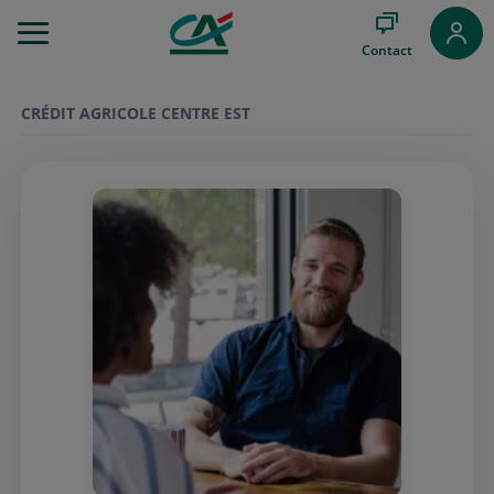
Aller
au
Contact
Menu
Aller au
Contenu
CRÉDIT AGRICOLE CENTRE EST
Aller
au
Pied
de
page