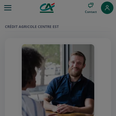
Aller
au
Contact
Menu
Aller au
Contenu
CRÉDIT AGRICOLE CENTRE EST
Aller
au
Pied
de
page