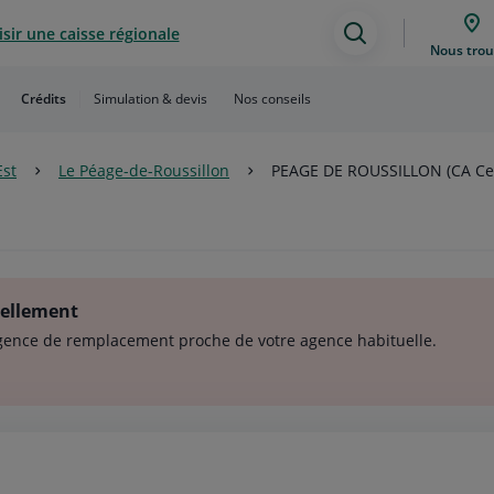
sir une caisse régionale
Assistance
Nous trou
de
Crédits
Simulation & devis
Nos conseils
recherche
Est
Le Péage-de-Roussillon
PEAGE DE ROUSSILLON (CA Cen
nellement
gence de remplacement proche de votre agence habituelle.