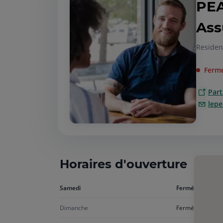
PEA
Ass
Residen
Ferme
Part
lepe
Horaires d'ouverture
Aujourd'hui
Samedi
Fermé
samedi
Dimanche
Fermé