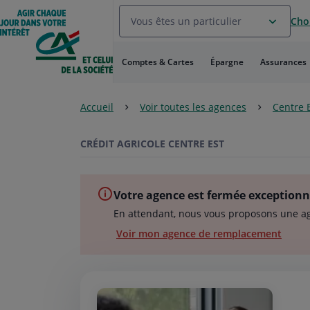
Aller
Vous êtes un particulier
Choi
au
Menu
Aller au
Comptes & Cartes
Épargne
Assurances
Contenu
Aller
au
Accueil
Voir toutes les agences
Centre 
Pied
de
page
CRÉDIT AGRICOLE CENTRE EST
Votre agence est fermée exception
En attendant, nous vous proposons une a
Voir mon agence de remplacement