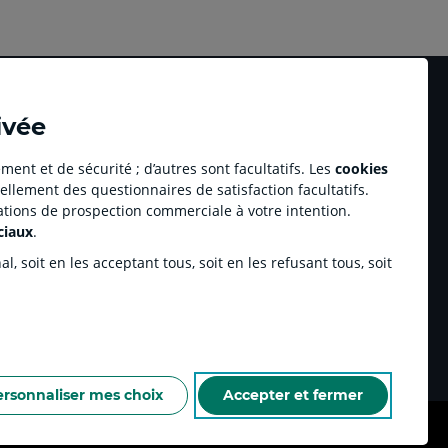
ivée
ment et de sécurité ; d’autres sont facultatifs. Les
cookies
ellement des questionnaires de satisfaction facultatifs.
Accessibilité numérique du site
tations de prospection commerciale à votre intention.
au professionnel Youzful
Plan du site
ciaux
.
Accessibilité - Non conforme
ulse by CA
, soit en les acceptant tous, soit en les refusant tous, soit
enariats sportifs
inchamp.com
ersonnaliser mes choix
Accepter et fermer
NELLES DE LA CAISSE RÉGIONALE
ESPACE SECURITE ET FRAUDE
COOKIES