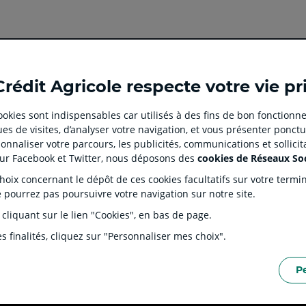
Ouvert
Ouvert
Ouvert
Ouvert
Ouvert
Crédit Agricole respecte votre vie pr
dans
dans
dans
dans
dans
un
un
un
un
un
 cookies sont indispensables car utilisés à des fins de bon fonctionne
nouvel
nouvel
nouvel
nouvel
nouvel
es de visites, d’analyser votre navigation, et vous présenter ponctu
onglet
onglet
onglet
onglet
onglet
 CLIENT
SITES SPECIALISES
nnaliser votre parcours, les publicités, communications et sollici
:
:
:
:
:
tion
Prêt immobilier en ligne
Rése
sur Facebook et Twitter, nous déposons des
cookies de Réseaux So
aller
Aller
aller
aller
Aller
J'écorénove mon logement
Prop
ix concernant le dépôt de ces cookies facultatifs sur votre terminal
sur
sur
sur
sur
sur
ntaires
Agences immobilières Square
Part
e pourrez pas poursuivre votre navigation sur notre site.
Habitat
la
la
la
la
la
s Dépôts et de Résolution (FGDR)
Ple
 cliquant sur le lien "Cookies", en bas de page.
Service de télésurveillance
on
page
page
page
page
page
LOA LDD Agilauto
facebook
instagram
youtube
twitter
TikTok
s finalités, cliquez sur "Personnaliser mes choix".
du
du
du
du
du
Crédit
Crédit
Crédit
Crédit
Crédit
P
Agricole
Agricole
Agricole
Agricole
Agricole
ERSONNELLES DU SITE INTERNET
POLITIQUE DE PROTECTION DES DONNÉES PERSON
(
Master
(
(
Master