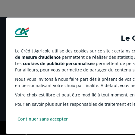
Le 
Le Crédit Agricole utilise des cookies sur ce site : certains
de mesure d'audience
permettent de réaliser des statistiqu
LE CREDIT AGRICOLE
RELATION BANQUE
Les
cookies de publicité personnalisée
permettent de perso
Banque coopérative
Réclamation et média
Par ailleurs, pour vous permettre de partager du contenu 
Espace sociétaire
Tarifs
Nous vous invitons à nous faire part dès à présent de vos cho
Charte éthique
Informations régleme
en personnalisant votre choix par finalité. A défaut, vous n
Groupe Crédit Agricole
Fonds de Garantie de
Votre choix est libre et peut être modifié à tout moment, en
Recrutement
Rétractation-Résiliati
Pour en savoir plus sur les responsables de traitement et le
Continuer sans accepter
MENTIONS LÉGALES
COOKIES ET POLITIQUE DE PROTECTION DES DONNÉES P
© Crédit Agricole