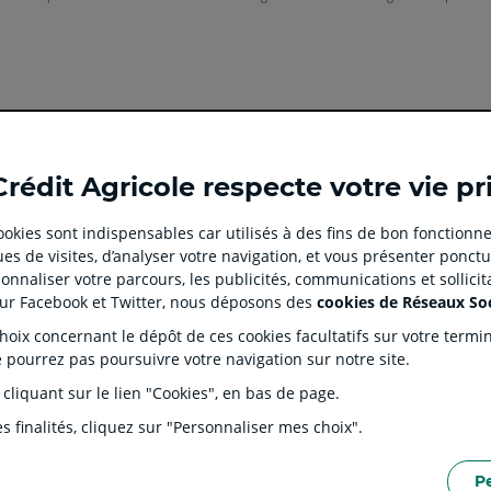
Ouvert
Ouvert
Ouvert
Ouvert
Ouvert
Crédit Agricole respecte votre vie pr
dans
dans
dans
dans
dans
un
un
un
un
un
 cookies sont indispensables car utilisés à des fins de bon fonctionne
nouvel
nouvel
nouvel
nouvel
nouvel
es de visites, d’analyser votre navigation, et vous présenter ponctu
onglet
onglet
onglet
onglet
onglet
 CLIENT
SITES SPECIALISES
nnaliser votre parcours, les publicités, communications et sollici
:
:
:
:
:
tion
Prêt immobilier en ligne
Rése
sur Facebook et Twitter, nous déposons des
cookies de Réseaux So
aller
Aller
aller
aller
Aller
J'écorénove mon logement
Prop
ix concernant le dépôt de ces cookies facultatifs sur votre terminal
sur
sur
sur
sur
sur
ntaires
Agences immobilières Square
Part
e pourrez pas poursuivre votre navigation sur notre site.
Habitat
la
la
la
la
la
s Dépôts et de Résolution (FGDR)
Ple
 cliquant sur le lien "Cookies", en bas de page.
Service de télésurveillance
on
page
page
page
page
page
LOA LDD Agilauto
facebook
instagram
youtube
twitter
TikTok
s finalités, cliquez sur "Personnaliser mes choix".
du
du
du
du
du
Crédit
Crédit
Crédit
Crédit
Crédit
P