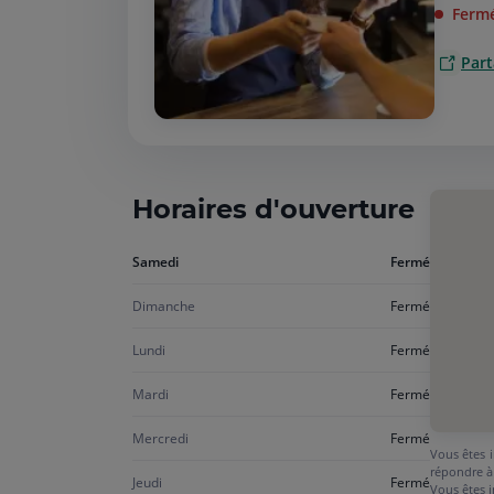
Ferm
Part
Horaires d'ouverture
Aujourd'hui
Samedi
Fermé
samedi
Dimanche
Fermé
Lundi
Fermé
Mardi
Fermé
Mercredi
Fermé
Vous êtes i
répondre à
Jeudi
Fermé
Vous êtes i