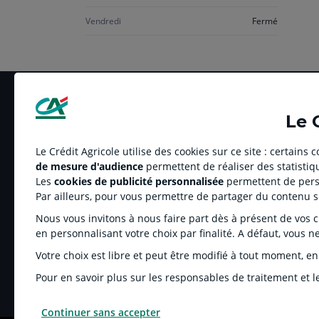
Vendredi
Fermé
Le 
Le Crédit Agricole utilise des cookies sur ce site : certains
de mesure d'audience
permettent de réaliser des statistiqu
LE CREDIT AGRICOLE
RELATION BANQUE
Les
cookies de publicité personnalisée
permettent de perso
Banque coopérative
Réclamation et média
Par ailleurs, pour vous permettre de partager du contenu 
Espace sociétaire
Tarifs
Nous vous invitons à nous faire part dès à présent de vos cho
Charte éthique
Informations régleme
en personnalisant votre choix par finalité. A défaut, vous n
Groupe Crédit Agricole
Fonds de Garantie de
Votre choix est libre et peut être modifié à tout moment, en
Recrutement
Rétractation-Résiliati
Pour en savoir plus sur les responsables de traitement et le
Continuer sans accepter