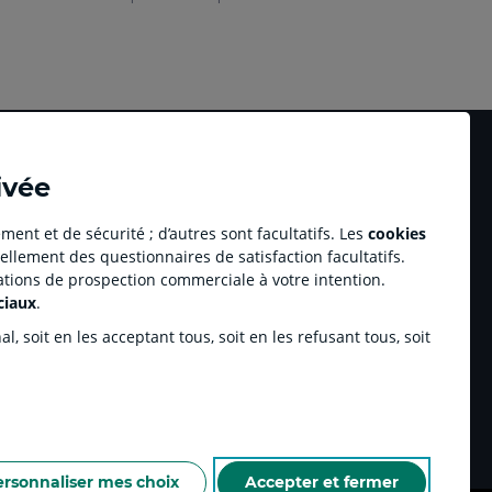
ivée
ment et de sécurité ; d’autres sont facultatifs. Les
cookies
ellement des questionnaires de satisfaction facultatifs.
Accessibilité numérique du site
tations de prospection commerciale à votre intention.
au professionnel Youzful
Plan du site
ciaux
.
Accessibilité - Non conforme
ulse by CA
, soit en les acceptant tous, soit en les refusant tous, soit
enariats sportifs
inchamp.com
ersonnaliser mes choix
Accepter et fermer