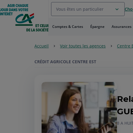
Aller
Vous êtes un particulier
Choi
au
Menu
Aller au
Comptes & Cartes
Épargne
Assurances
Contenu
Aller
au
Accueil
Voir toutes les agences
Centre 
Pied
de
page
CRÉDIT AGRICOLE CENTRE EST
Rel
GU
8 A HUI