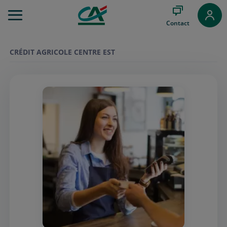
Aller
au
Contact
Menu
Aller au
Contenu
CRÉDIT AGRICOLE CENTRE EST
Aller
au
Pied
de
page