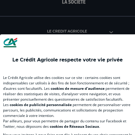
facebook
instagram
youtube
twitter
Tik
du
du
du
du
du
Crédit
Crédit
Crédit
Crédit
Créd
Agricole
Agricole
Agricole
Agricole
Agri
LE CREDIT AGRICOLE
(
Master
(
(
Mas
nouvel
(
nouvel
nouvel
(
onglet
nouvel
onglet
onglet
nou
)
onglet
)
)
ong
Le Crédit Agricole respecte votre vie privée
)
)
RELATION BANQUE CLIENT
Le Crédit Agricole utilise des cookies sur ce site : certains cookies sont
indispensables car utilisés à des fins de bon fonctionnement et de sécurité ;
d’autres sont facultatifs. Les
cookies de mesure d'audience
permettent de
SITES SPECIALISES
réaliser des statistiques de visites, d’analyser votre navigation, et vous
présenter ponctuellement des questionnaires de satisfaction facultatifs.
Les
cookies de publicité personnalisée
permettent de personnaliser votre
parcours, les publicités, communications et sollicitations de prospection
commerciale à votre intention.
Par ailleurs, pour vous permettre de partager du contenu sur Facebook et
Accessibilité numérique du site
Twitter, nous déposons des
cookies de Réseaux Sociaux
.
Nous vous invitons à nous faire part dès à présent de vos choix concernant le