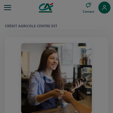
Aller
au
Contact
Menu
Aller au
Contenu
CRÉDIT AGRICOLE CENTRE EST
Aller
au
Pied
de
page