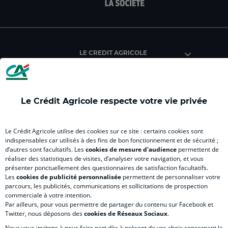
facebook
instagram
youtube
twitter
Tik
du
du
du
du
du
Crédit
Crédit
Crédit
Crédit
Créd
Agricole
Agricole
Agricole
Agricole
Agri
LE CREDIT AGRICOLE
(
Master
(
(
Mas
nouvel
(
nouvel
nouvel
(
onglet
nouvel
onglet
onglet
nou
)
onglet
)
)
ong
Le Crédit Agricole respecte votre vie privée
)
)
RELATION BANQUE CLIENT
Le Crédit Agricole utilise des cookies sur ce site : certains cookies sont
indispensables car utilisés à des fins de bon fonctionnement et de sécurité ;
d’autres sont facultatifs. Les
cookies de mesure d'audience
permettent de
SITES SPECIALISES
réaliser des statistiques de visites, d’analyser votre navigation, et vous
présenter ponctuellement des questionnaires de satisfaction facultatifs.
Les
cookies de publicité personnalisée
permettent de personnaliser votre
parcours, les publicités, communications et sollicitations de prospection
commerciale à votre intention.
Par ailleurs, pour vous permettre de partager du contenu sur Facebook et
Accessibilité numérique du site
Twitter, nous déposons des
cookies de Réseaux Sociaux
.
Nous vous invitons à nous faire part dès à présent de vos choix concernant le