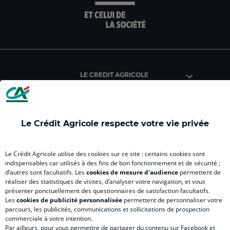
la
la
la
la
la
page
page
page
page
pag
facebook
instagram
youtube
twitter
Tik
du
du
du
du
du
Crédit
Crédit
Crédit
Crédit
Créd
Agricole
Agricole
Agricole
Agricole
Agri
LE CREDIT AGRICOLE
(
Master
(
(
Mas
nouvel
(
nouvel
nouvel
(
onglet
nouvel
onglet
onglet
nou
)
onglet
)
)
ong
Le Crédit Agricole respecte votre vie privée
)
)
RELATION BANQUE CLIENT
Le Crédit Agricole utilise des cookies sur ce site : certains cookies sont
indispensables car utilisés à des fins de bon fonctionnement et de sécurité ;
d’autres sont facultatifs. Les
cookies de mesure d'audience
permettent de
SITES SPECIALISES
réaliser des statistiques de visites, d’analyser votre navigation, et vous
présenter ponctuellement des questionnaires de satisfaction facultatifs.
Les
cookies de publicité personnalisée
permettent de personnaliser votre
parcours, les publicités, communications et sollicitations de prospection
commerciale à votre intention.
Par ailleurs, pour vous permettre de partager du contenu sur Facebook et
Accessibilité numérique du site