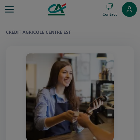
Aller
au
Contact
Menu
Aller au
Contenu
CRÉDIT AGRICOLE CENTRE EST
Aller
au
Pied
de
page