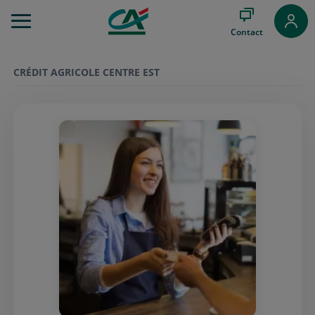
Aller
au
Contact
Menu
Aller au
Contenu
CRÉDIT AGRICOLE CENTRE EST
Aller
au
Pied
de
page