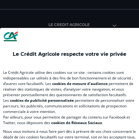
du
du
du
du
du
Crédit
Crédit
Crédit
Crédit
Créd
Agricole
Agricole
Agricole
Agricole
Agri
LE CREDIT AGRICOLE
(
Master
(
(
Mas
nouvel
(
nouvel
nouvel
(
onglet
nouvel
onglet
onglet
nou
)
onglet
)
)
ong
Le Crédit Agricole respecte votre vie privée
)
)
RELATION BANQUE CLIENT
Le Crédit Agricole utilise des cookies sur ce site : certains cookies sont
indispensables car utilisés à des fins de bon fonctionnement et de sécurité ;
d’autres sont facultatifs. Les
cookies de mesure d'audience
permettent de
SITES SPECIALISES
réaliser des statistiques de visites, d’analyser votre navigation, et vous
présenter ponctuellement des questionnaires de satisfaction facultatifs.
Les
cookies de publicité personnalisée
permettent de personnaliser votre
parcours, les publicités, communications et sollicitations de prospection
commerciale à votre intention.
Par ailleurs, pour vous permettre de partager du contenu sur Facebook et
Accessibilité numérique du site
Twitter, nous déposons des
cookies de Réseaux Sociaux
.
Nous vous invitons à nous faire part dès à présent de vos choix concernant le
dépôt de ces cookies facultatifs sur votre terminal, soit en les acceptant tous,