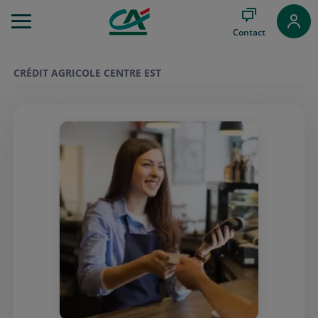
Aller
au
Contact
Menu
Aller au
Contenu
CRÉDIT AGRICOLE CENTRE EST
Aller
au
Pied
de
page