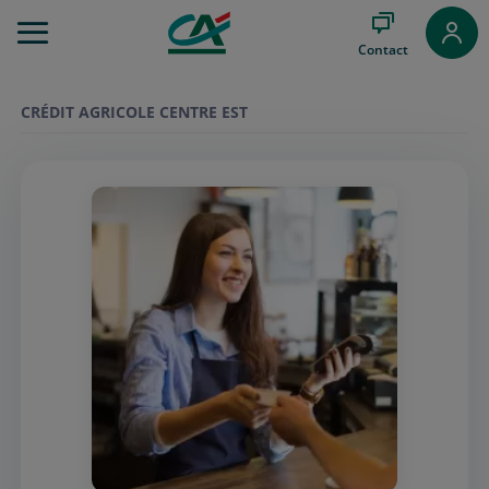
Aller
au
Contact
Menu
Aller au
Contenu
CRÉDIT AGRICOLE CENTRE EST
Aller
au
Pied
de
page