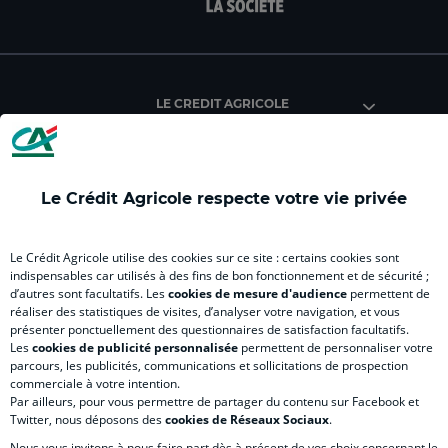
facebook
instagram
youtube
twitter
Tik
du
du
du
du
du
Crédit
Crédit
Crédit
Crédit
Créd
Agricole
Agricole
Agricole
Agricole
Agri
LE CREDIT AGRICOLE
(
Master
(
(
Mas
nouvel
(
nouvel
nouvel
(
onglet
nouvel
onglet
onglet
nou
)
onglet
)
)
ong
Le Crédit Agricole respecte votre vie privée
)
)
RELATION BANQUE CLIENT
Le Crédit Agricole utilise des cookies sur ce site : certains cookies sont
indispensables car utilisés à des fins de bon fonctionnement et de sécurité ;
d’autres sont facultatifs. Les
cookies de mesure d'audience
permettent de
SITES SPECIALISES
réaliser des statistiques de visites, d’analyser votre navigation, et vous
présenter ponctuellement des questionnaires de satisfaction facultatifs.
Les
cookies de publicité personnalisée
permettent de personnaliser votre
parcours, les publicités, communications et sollicitations de prospection
commerciale à votre intention.
Par ailleurs, pour vous permettre de partager du contenu sur Facebook et
Accessibilité numérique du site
Twitter, nous déposons des
cookies de Réseaux Sociaux
.
Nous vous invitons à nous faire part dès à présent de vos choix concernant le