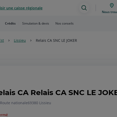
sir une caisse régionale
Assistance
Nous trou
de
Crédits
Simulation & devis
Nos conseils
recherche
Est
Lissieu
Relais CA SNC LE JOKER
elais CA Relais CA SNC LE JOKE
 Route nationale
69380 Lissieu
ermé