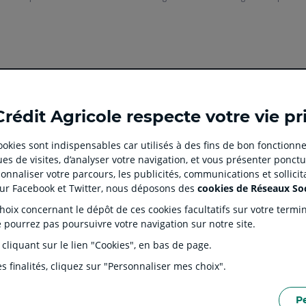
Ouvert
Ouvert
Ouvert
Ouvert
Ouvert
Crédit Agricole respecte votre vie pr
dans
dans
dans
dans
dans
un
un
un
un
un
 cookies sont indispensables car utilisés à des fins de bon fonctionne
nouvel
nouvel
nouvel
nouvel
nouvel
es de visites, d’analyser votre navigation, et vous présenter ponctu
onglet
onglet
onglet
onglet
onglet
 CLIENT
SITES SPECIALISES
nnaliser votre parcours, les publicités, communications et sollici
:
:
:
:
:
tion
Prêt immobilier en ligne
Rése
sur Facebook et Twitter, nous déposons des
cookies de Réseaux So
aller
Aller
aller
aller
Aller
J'écorénove mon logement
Prop
ix concernant le dépôt de ces cookies facultatifs sur votre terminal
sur
sur
sur
sur
sur
ntaires
Agences immobilières Square
Part
e pourrez pas poursuivre votre navigation sur notre site.
Habitat
la
la
la
la
la
s Dépôts et de Résolution (FGDR)
Ple
 cliquant sur le lien "Cookies", en bas de page.
Service de télésurveillance
on
page
page
page
page
page
LOA LDD Agilauto
facebook
instagram
youtube
twitter
TikTok
s finalités, cliquez sur "Personnaliser mes choix".
du
du
du
du
du
Crédit
Crédit
Crédit
Crédit
Crédit
P