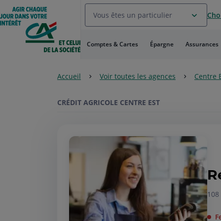
Aller
Vous êtes un particulier
Choi
au
Menu
Aller au
Comptes & Cartes
Épargne
Assurances
Contenu
Aller
au
Accueil
Voir toutes les agences
Centre 
Pied
de
page
CRÉDIT AGRICOLE CENTRE EST
R
108
F