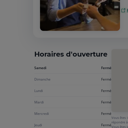
Horaires d'ouverture
Aujourd'hui
Samedi
Fermé
samedi
Dimanche
Fermé
Lundi
Fermé
Mardi
Fermé
Mercredi
Fermé
Vous êtes i
répondre à
Jeudi
Fermé
Vous êtes i