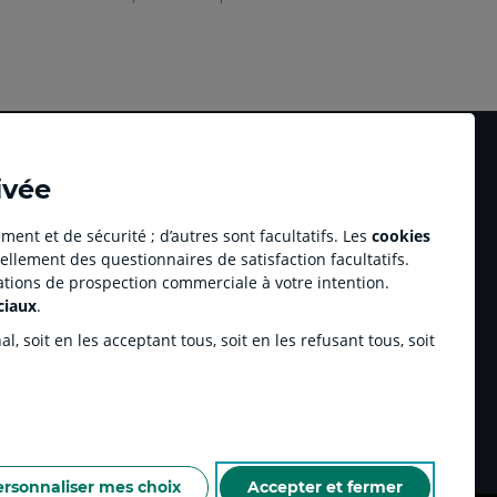
ivée
ment et de sécurité ; d’autres sont facultatifs. Les
cookies
ellement des questionnaires de satisfaction facultatifs.
Accessibilité numérique du site
tations de prospection commerciale à votre intention.
au professionnel Youzful
Plan du site
ciaux
.
Accessibilité - Non conforme
ulse by CA
, soit en les acceptant tous, soit en les refusant tous, soit
enariats sportifs
inchamp.com
ersonnaliser mes choix
Accepter et fermer