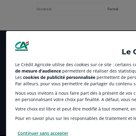
Vendredi
Fermé
Le 
Le Crédit Agricole utilise des cookies sur ce site : certains
de mesure d'audience
permettent de réaliser des statistiqu
LE CREDIT AGRICOLE
RELATION BANQUE
Les
cookies de publicité personnalisée
permettent de perso
Banque coopérative
Réclamation et média
Par ailleurs, pour vous permettre de partager du contenu 
Espace sociétaire
Tarifs
Nous vous invitons à nous faire part dès à présent de vos cho
Charte éthique
Informations régleme
en personnalisant votre choix par finalité. A défaut, vous n
Groupe Crédit Agricole
Fonds de Garantie de
Votre choix est libre et peut être modifié à tout moment, en
Recrutement
Rétractation-Résiliati
Pour en savoir plus sur les responsables de traitement et le
Continuer sans accepter