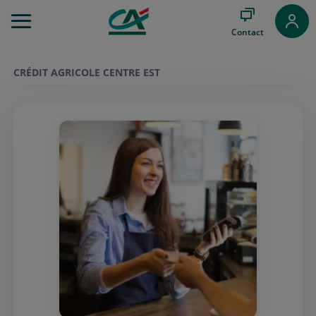
Aller
au
Contact
Menu
Aller au
Contenu
CRÉDIT AGRICOLE CENTRE EST
Aller
au
Pied
de
page