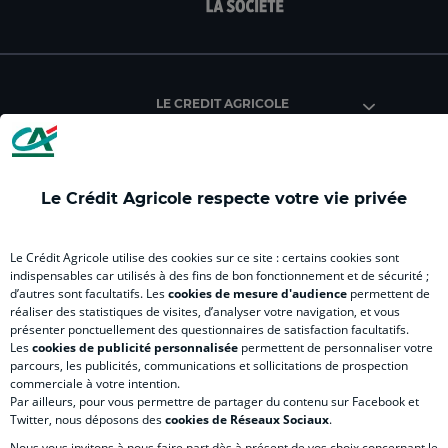
facebook
instagram
youtube
twitter
Tik
du
du
du
du
du
Crédit
Crédit
Crédit
Crédit
Créd
Agricole
Agricole
Agricole
Agricole
Agri
LE CREDIT AGRICOLE
(
Master
(
(
Mas
nouvel
(
nouvel
nouvel
(
onglet
nouvel
onglet
onglet
nou
)
onglet
)
)
ong
Le Crédit Agricole respecte votre vie privée
)
)
RELATION BANQUE CLIENT
Le Crédit Agricole utilise des cookies sur ce site : certains cookies sont
indispensables car utilisés à des fins de bon fonctionnement et de sécurité ;
d’autres sont facultatifs. Les
cookies de mesure d'audience
permettent de
SITES SPECIALISES
réaliser des statistiques de visites, d’analyser votre navigation, et vous
présenter ponctuellement des questionnaires de satisfaction facultatifs.
Les
cookies de publicité personnalisée
permettent de personnaliser votre
parcours, les publicités, communications et sollicitations de prospection
commerciale à votre intention.
Par ailleurs, pour vous permettre de partager du contenu sur Facebook et
Accessibilité numérique du site
Twitter, nous déposons des
cookies de Réseaux Sociaux
.
Nous vous invitons à nous faire part dès à présent de vos choix concernant le