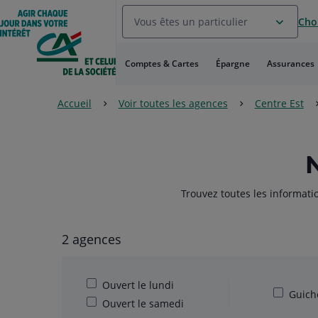
Aller
Vous êtes un particulier
Choi
au
Menu
Aller au
Comptes & Cartes
Épargne
Assurances
Contenu
Aller
au
Accueil
Voir toutes les agences
Centre Est
Pied
de
page
Trouvez toutes les informati
2 agences
Ouvert le lundi
Guiche
Ouvert le samedi