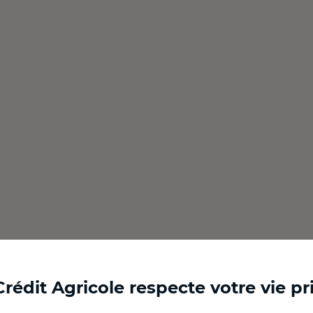
Crédit Agricole respecte votre vie pr
Ouvert
Ouvert
Ouvert
Ouvert
Ouvert