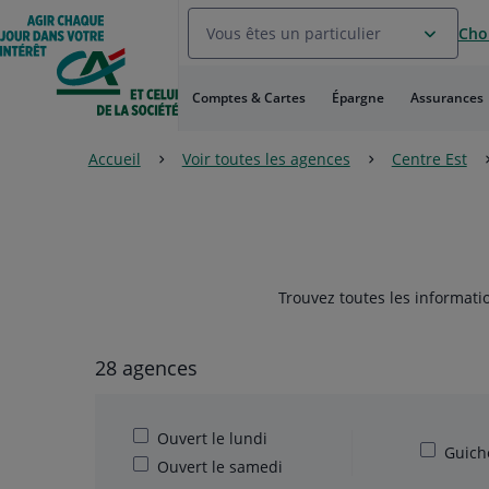
Aller
Vous êtes un particulier
Choi
au
Menu
Aller au
Comptes & Cartes
Épargne
Assurances
Contenu
Aller
au
Accueil
Voir toutes les agences
Centre Est
Pied
de
page
Trouvez toutes les informati
28 agences
Ouvert le lundi
Guiche
Ouvert le samedi