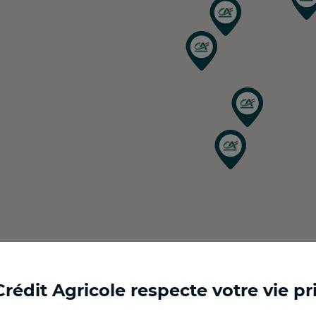
Crédit Agricole respecte votre vie pr
Ouvert
Ouvert
Ouvert
Ouvert
Ouvert