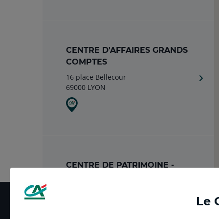
CENTRE D'AFFAIRES GRANDS
COMPTES
16 place Bellecour
69000 LYON
CENTRE DE PATRIMOINE -
LYON BELLECOUR
16 place Bellecour
Le 
69002 LYON