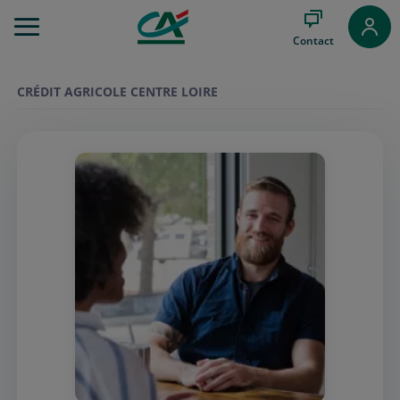
Aller
au
Contact
Menu
Aller au
Contenu
CRÉDIT AGRICOLE CENTRE LOIRE
Aller
au
Pied
de
page