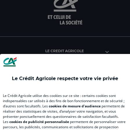
sur
sur
sur
sur
sur
la
la
la
la
la
page
page
page
page
pag
facebook
instagram
youtube
twitter
Tik
du
du
du
du
du
Crédit
Crédit
Crédit
Crédit
Créd
Agricole
Agricole
Agricole
Agricole
Agri
LE CREDIT AGRICOLE
(
Master
(
(
Mas
nouvel
(
nouvel
nouvel
(
onglet
nouvel
onglet
onglet
nou
)
onglet
)
)
ong
Le Crédit Agricole respecte votre vie privée
)
)
RELATION BANQUE CLIENT
Le Crédit Agricole utilise des cookies sur ce site : certains cookies sont
indispensables car utilisés à des fins de bon fonctionnement et de sécurité ;
d’autres sont facultatifs. Les
cookies de mesure d'audience
permettent de
SITES SPECIALISES
réaliser des statistiques de visites, d’analyser votre navigation, et vous
présenter ponctuellement des questionnaires de satisfaction facultatifs.
Les
cookies de publicité personnalisée
permettent de personnaliser votre
parcours, les publicités, communications et sollicitations de prospection