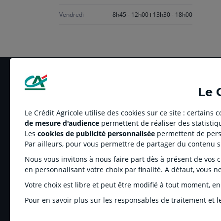
Vendredi
8h45 - 12h00
13h30 - 18h00
Le 
Le Crédit Agricole utilise des cookies sur ce site : certains
de mesure d'audience
permettent de réaliser des statistiqu
LE CREDIT AGRICOLE
RELATION BANQUE
Les
cookies de publicité personnalisée
permettent de perso
Banque coopérative
Réclamation et média
Par ailleurs, pour vous permettre de partager du contenu 
Espace sociétaire
Tarifs
Nous vous invitons à nous faire part dès à présent de vos cho
Charte éthique
Informations régleme
en personnalisant votre choix par finalité. A défaut, vous n
Groupe Crédit Agricole
Fonds de Garantie de
Votre choix est libre et peut être modifié à tout moment, en
Recrutement
Rétractation-Résiliati
Pour en savoir plus sur les responsables de traitement et le