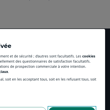
ivée
ment et de sécurité ; d’autres sont facultatifs. Les
cookies
ellement des questionnaires de satisfaction facultatifs.
Accessibilité numérique du site
tations de prospection commerciale à votre intention.
au professionnel Youzful
Plan du site
ciaux
.
Accessibilité - Non conforme
ulse by CA
, soit en les acceptant tous, soit en les refusant tous, soit
enariats sportifs
inchamp.com