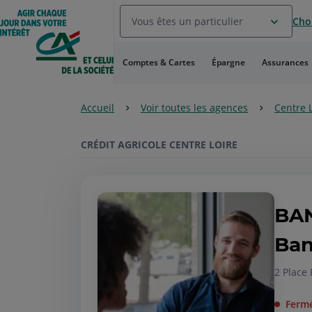
Aller
Vous êtes un particulier
Choi
au
Menu
Aller au
Comptes & Cartes
Épargne
Assurances
Contenu
Aller
au
Accueil
Voir toutes les agences
Centre 
Pied
de
page
CRÉDIT AGRICOLE CENTRE LOIRE
BA
Ban
2 Place
Ferm