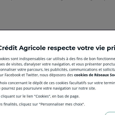
Ouvert
Ouvert
Ouvert
Ouvert
Ouvert
Crédit Agricole respecte votre vie pr
dans
dans
dans
dans
dans
un
un
un
un
un
 cookies sont indispensables car utilisés à des fins de bon fonctionne
nouvel
nouvel
nouvel
nouvel
nouvel
es de visites, d’analyser votre navigation, et vous présenter ponctu
onglet
onglet
onglet
onglet
onglet
 CLIENT
SITES SPECIALISES
nnaliser votre parcours, les publicités, communications et sollici
:
:
:
:
:
tion
Prêt immobilier en ligne
Rése
sur Facebook et Twitter, nous déposons des
cookies de Réseaux So
aller
Aller
aller
aller
Aller
J'écorénove mon logement
Prop
ix concernant le dépôt de ces cookies facultatifs sur votre terminal
sur
sur
sur
sur
sur
ntaires
Agences immobilières Square
Part
e pourrez pas poursuivre votre navigation sur notre site.
Habitat
la
la
la
la
la
s Dépôts et de Résolution (FGDR)
Ple
 cliquant sur le lien "Cookies", en bas de page.
Service de télésurveillance
on
page
page
page
page
page
LOA LDD Agilauto
facebook
instagram
youtube
twitter
TikTok
s finalités, cliquez sur "Personnaliser mes choix".
du
du
du
du
du