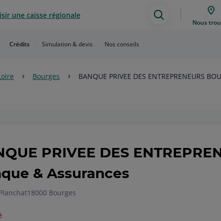
sir une caisse régionale
Assistance
Nous trou
de
Crédits
Simulation & devis
Nos conseils
recherche
Loire
Bourges
BANQUE PRIVEE DES ENTREPRENEURS BO
NQUE PRIVEE DES ENTREPRE
que & Assurances
 Planchat
18000 Bourges
é