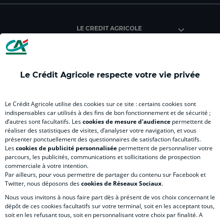
Crédit
Crédit
Crédit
Crédit
Créd
Agricole
Agricole
Agricole
Agricole
Agri
LE CREDIT AGRICOLE
(
Master
(
(
Mas
nouvel
(
nouvel
nouvel
(
onglet
nouvel
onglet
onglet
nou
)
onglet
)
)
ong
Le Crédit Agricole respecte votre vie privée
)
)
RELATION BANQUE CLIENT
Le Crédit Agricole utilise des cookies sur ce site : certains cookies sont
indispensables car utilisés à des fins de bon fonctionnement et de sécurité ;
d’autres sont facultatifs. Les
cookies de mesure d'audience
permettent de
SITES SPECIALISES
réaliser des statistiques de visites, d’analyser votre navigation, et vous
présenter ponctuellement des questionnaires de satisfaction facultatifs.
Les
cookies de publicité personnalisée
permettent de personnaliser votre
parcours, les publicités, communications et sollicitations de prospection
commerciale à votre intention.
Par ailleurs, pour vous permettre de partager du contenu sur Facebook et
Accessibilité numérique du site
Twitter, nous déposons des
cookies de Réseaux Sociaux
.
Nous vous invitons à nous faire part dès à présent de vos choix concernant le
dépôt de ces cookies facultatifs sur votre terminal, soit en les acceptant tous,
soit en les refusant tous, soit en personnalisant votre choix par finalité. A
MENTIONS LÉGALES