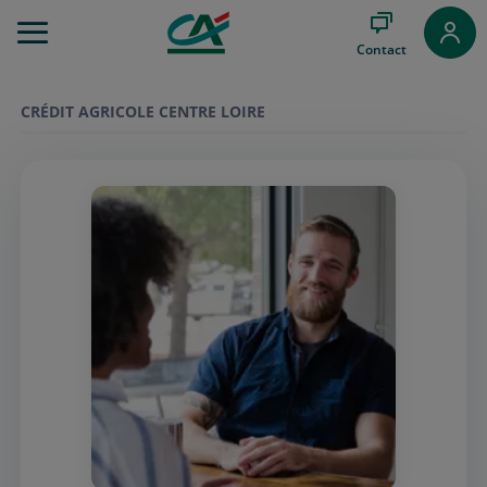
Aller
au
Contact
Menu
Aller au
Contenu
CRÉDIT AGRICOLE CENTRE LOIRE
Aller
au
Pied
de
page