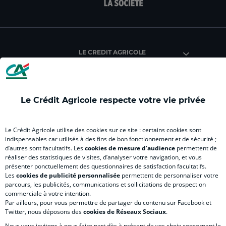
facebook
instagram
youtube
twitter
Tik
du
du
du
du
du
Crédit
Crédit
Crédit
Crédit
Créd
Agricole
Agricole
Agricole
Agricole
Agri
LE CREDIT AGRICOLE
(
Master
(
(
Mas
nouvel
(
nouvel
nouvel
(
onglet
nouvel
onglet
onglet
nou
)
onglet
)
)
ong
Le Crédit Agricole respecte votre vie privée
)
)
RELATION BANQUE CLIENT
Le Crédit Agricole utilise des cookies sur ce site : certains cookies sont
indispensables car utilisés à des fins de bon fonctionnement et de sécurité ;
d’autres sont facultatifs. Les
cookies de mesure d'audience
permettent de
SITES SPECIALISES
réaliser des statistiques de visites, d’analyser votre navigation, et vous
présenter ponctuellement des questionnaires de satisfaction facultatifs.
Les
cookies de publicité personnalisée
permettent de personnaliser votre
parcours, les publicités, communications et sollicitations de prospection
commerciale à votre intention.
Par ailleurs, pour vous permettre de partager du contenu sur Facebook et
Accessibilité numérique du site
Twitter, nous déposons des
cookies de Réseaux Sociaux
.
Nous vous invitons à nous faire part dès à présent de vos choix concernant le