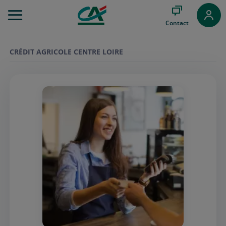
Aller
au
Contact
Menu
Aller au
Contenu
CRÉDIT AGRICOLE CENTRE LOIRE
Aller
au
Pied
de
page